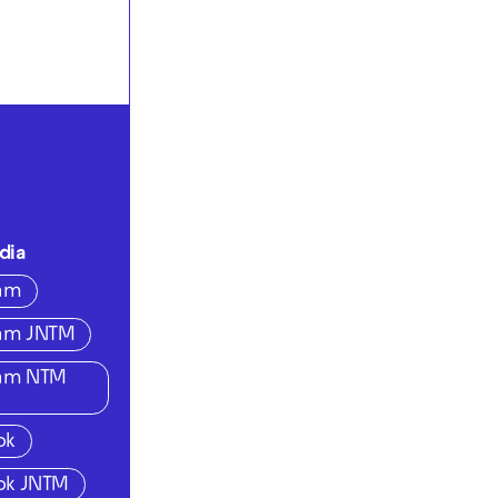
dia
ram
ram JNTM
ram NTM
ok
ok JNTM