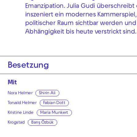
Emanzipation. Julia Gudi überschreibt 
inszeniert ein modernes Kammerspiel
politischer Raum sichtbar werden un
Abhängigkeit bis heute verstrickt sind.
Besetzung
Mit
Nora Helmer
Shirin Ali
Torvald Helmer
Fabian Dott
Kristine Linde
Maria Munkert
Krogstad
Barış Özbük