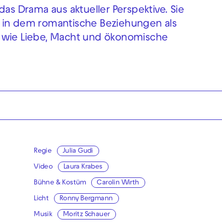
das Drama aus aktueller Perspektive. Sie
, in dem romantische Beziehungen als
d wie Liebe, Macht und ökonomische
Regie
Julia Gudi
Video
Laura Krabes
Bühne & Kostüm
Carolin Wirth
Licht
Ronny Bergmann
Musik
Moritz Schauer