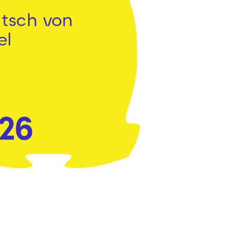
utsch von
el
026