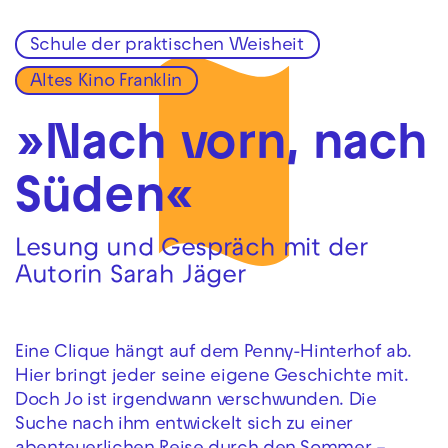
Schule der praktischen Weisheit
Zur Hauptnavigation springen
Altes Kino Franklin
Zum Hauptinhalt springen
Zum Footer springen
»Nach vorn, nach
Süden«
Lesung und Gespräch mit der
Autorin Sarah Jäger
Eine Clique hängt auf dem Penny-Hinterhof ab.
Hier bringt jeder seine eigene Geschichte mit.
Doch Jo ist irgendwann verschwunden. Die
Suche nach ihm entwickelt sich zu einer