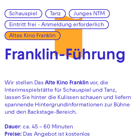
Schauspiel
Tanz
Junges NTM
Zur Hauptnavigation springen
Eintritt frei - Anmeldung erforderlich
Zum Hauptinhalt springen
Zum Footer springen
Altes Kino Franklin
Franklin-Führung
Wir stellen Das
Alte Kino Franklin
vor, die
Interimsspielstätte für Schauspiel und Tanz,
lassen Sie hinter die Kulissen schauen und liefern
spannende Hintergrundinformationen zur Bühne
und den Backstage-Bereich.
Dauer
: ca. 45 – 60 Minuten
Preise:
Das Angebot ist kostenlos