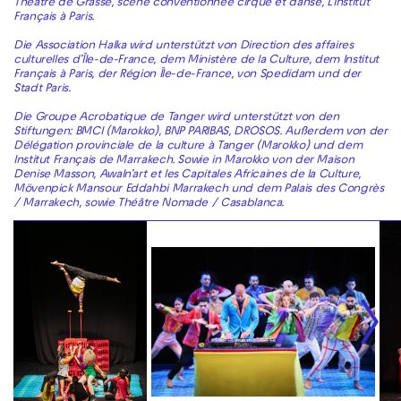
Théâtre de Grasse, scène conventionnée cirque et danse, L’Institut
Français à Paris.
Die Association Halka wird unterstützt von Direction des affaires
culturelles d’Île-de-France, dem Ministère de la Culture, dem Institut
Français à Paris, der Région Île-de-France, von Spedidam und der
Stadt Paris.
Die Groupe Acrobatique de Tanger wird unterstützt von den
Stiftungen: BMCI (Marokko), BNP PARIBAS, DROSOS. Außerdem von
der
Délégation provinciale de la culture à Tanger (Marokko) und dem
Institut Français de Marrakech. Sowie in Marokko von der Maison
Denise Masson, Awaln’art et les Capitales Africaines de la Culture,
Mövenpick Mansour Eddahbi Marrakech und dem Palais des Congrès
/ Marrakech, sowie Théâtre Nomade / Casablanca.