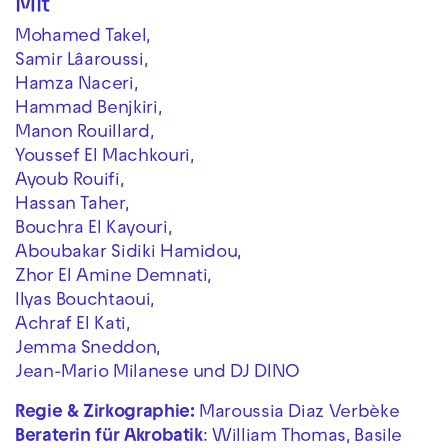
Mit
Mohamed Takel,
Samir Lâaroussi,
Hamza Naceri,
Hammad Benjkiri,
Manon Rouillard,
Youssef El Machkouri,
Ayoub Rouifi,
Hassan Taher,
Bouchra El Kayouri,
Aboubakar Sidiki Hamidou,
Zhor El Amine Demnati,
Ilyas Bouchtaoui,
Achraf El Kati,
Jemma Sneddon,
Jean-Mario Milanese und DJ DINO
Regie & Zirkographie:
Maroussia Diaz Verbèke
Beraterin für Akrobatik
: William Thomas, Basile