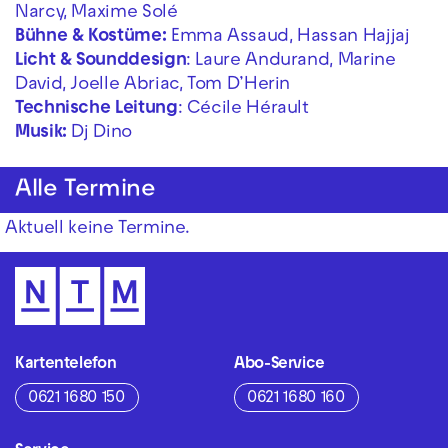
Narcy, Maxime Solé
Bühne & Kostüme:
Emma Assaud, Hassan Hajjaj
Licht & Sounddesign
: Laure Andurand, Marine
David, Joelle Abriac, Tom D’Herin
Technische Leitung
: Cécile Hérault
Musik:
Dj Dino
Alle Termine
Aktuell keine Termine.
Kartentelefon
Abo-Service
0621 1680 150
0621 1680 160