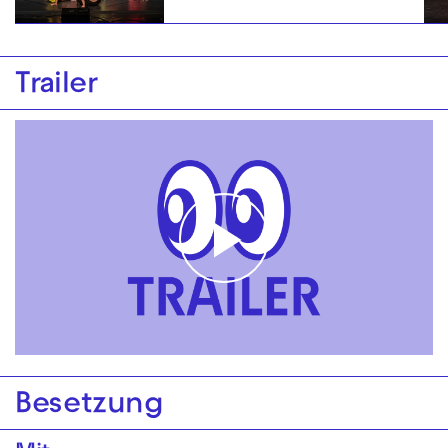
Trailer
Play
Video
Besetzung