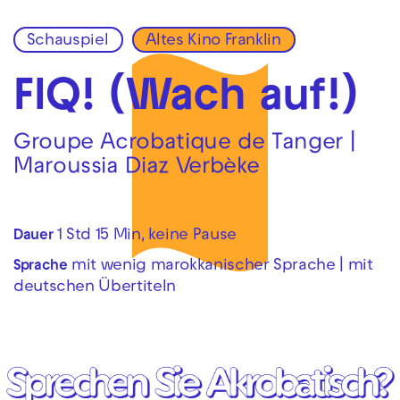
Schauspiel
Altes Kino Franklin
Zur Hauptnavigation springen
Zum Hauptinhalt springen
Zum Footer springen
FIQ! (Wach auf!)
Groupe Acrobatique de Tanger |
Maroussia Diaz Verbèke
1 Std 15 Min, keine Pause
Dauer
mit wenig marokkanischer Sprache | mit
Sprache
deutschen Übertiteln