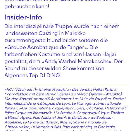
und Musik. Genau das, was die »schöne Welt«
gebrauchen kann!
Insider-Info
Die interdisziplinäre Truppe wurde nach einem
landesweiten Casting in Marokko
zusammengestellt und bildet seitdem die
»Groupe Acrobatique de Tanger«. Die
farbenfrohen Kostüme sind von Hassan Hajjai
gestaltet, dem »Andy Warhol Marrakeschs«. Der
Sound zu dieser wilden Show kommt von
Algeriens Top DJ DINO.
»FIQ! (Wach auf !)« ist eine Produktion des Vereins Halka (Paris) in
Koproduktion mit dem Verein Scènes du Maroc (Tanger - Marokko).
Mit den Koproduzenten & Residenzen: Les Nuits de Fourvière, Festival
international de la métropole de Lyon, Le Manège, Scène nationale
Reims, CIRCa, pôle national cirque, Auch, Gers, Occitanie, Plateforme 2
Pôles Cirque en Normandie I La Brèche à Cherbourg/
Cirque Théâtre
d’Elbeuf, Agora, Pole National des Arts du Cirque de Boulazac-
Aquitaine, La Ferme du Buisson, Noisiel, Scène nationale
de
Châteauvallon, La Verrerie d’Alès, Pôle national cirque Occitanie,