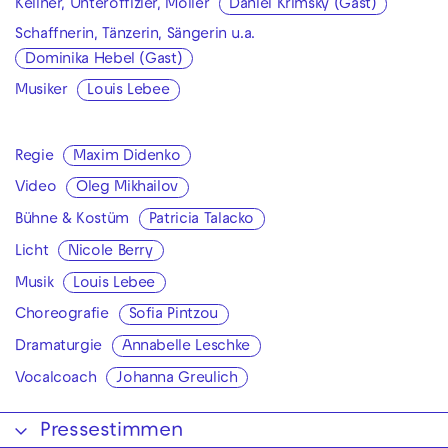
Kellner, Unteroffizier, Möller
Daniel Krimsky (Gast)
Schaffnerin, Tänzerin, Sängerin u.a.
Dominika Hebel (Gast)
Musiker
Louis Lebee
Regie
Maxim Didenko
Video
Oleg Mikhailov
Bühne & Kostüm
Patricia Talacko
Licht
Nicole Berry
Musik
Louis Lebee
Choreografie
Sofia Pintzou
Dramaturgie
Annabelle Leschke
Vocalcoach
Johanna Greulich
Pressestimmen