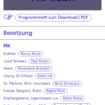
Programmheft zum Download | PDF
Besetzung
Mit
Erzähler
Rocco Brück
Josef Schwarz
Paul Simon
Helen
Annemarie Brüntjen
Georg, SS Offizier
Eddie Irle
Dr. Martens, Wirt, Urschwarz
Boris Koneczny
Krause, Sängerin, Ärztin
Ragna Pitoll
Empfangsdame, Lagerinsassin u.a.
Rahel Weiss