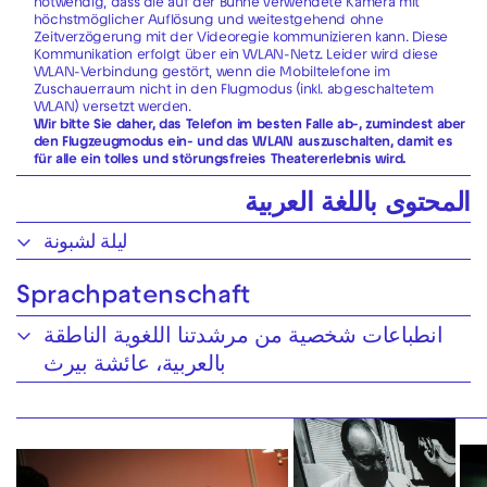
notwendig, dass die auf der Bühne verwendete Kamera mit
höchstmöglicher Auflösung und weitestgehend ohne
Zeitverzögerung mit der Videoregie kommunizieren kann. Diese
Kommunikation erfolgt über ein WLAN-Netz. Leider wird diese
WLAN-Verbindung gestört, wenn die Mobiltelefone im
Zuschauerraum nicht in den Flugmodus (inkl. abgeschaltetem
WLAN) versetzt werden.
Wir bitte Sie daher, das Telefon im besten Falle ab-, zumindest aber
den Flugzeugmodus ein- und das WLAN auszuschalten, damit es
für alle ein tolles und störungsfreies Theatererlebnis wird.
المحتوى باللغة العربية
ليلة لشبونة
Sprachpatenschaft
انطباعات شخصية من مرشدتنا اللغوية الناطقة
بالعربية، عائشة بيرث