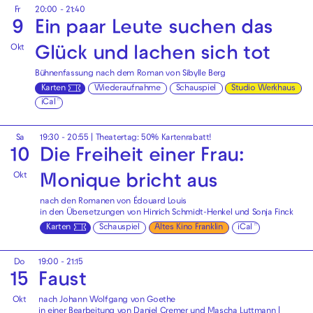
Fr
20:00 - 21:40
9
Ein paar Leute suchen das
Okt
Glück und lachen sich tot
Bühnenfassung nach dem Roman von Sibylle Berg
Karten
Wiederaufnahme
Schauspiel
Studio Werkhaus
iCal
Sa
19:30 - 20:55
|
Theatertag: 50% Kartenrabatt!
10
Die Freiheit einer Frau:
Okt
Monique bricht aus
nach den Romanen von Édouard Louis
in den Übersetzungen von Hinrich Schmidt-Henkel und Sonja Finck
Karten
Schauspiel
Altes Kino Franklin
iCal
Do
19:00 - 21:15
15
Faust
Okt
nach Johann Wolfgang von Goethe
in einer Bearbeitung von Daniel Cremer und Mascha Luttmann |