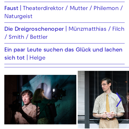
Faust
Theaterdirektor / Mutter / Philemon /
Naturgeist
Die Drei­groschen­oper
Münzmatthias / Filch
/ Smith / Bettler
Ein paar Leute suchen das Glück und lachen
sich tot
Helge