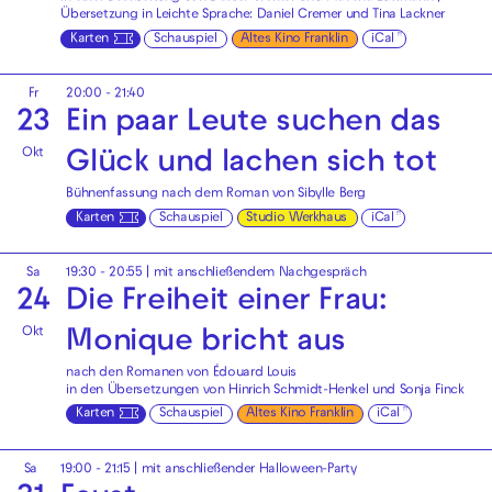
Übersetzung in Leichte Sprache: Daniel Cremer und Tina Lackner
Karten
Schauspiel
Altes Kino Franklin
iCal
Fr
20:00 - 21:40
23
Ein paar Leute suchen das
Okt
Glück und lachen sich tot
Bühnenfassung nach dem Roman von Sibylle Berg
Karten
Schauspiel
Studio Werkhaus
iCal
Sa
19:30 - 20:55
| mit anschließendem Nachgespräch
24
Die Freiheit einer Frau:
Okt
Monique bricht aus
nach den Romanen von Édouard Louis
in den Übersetzungen von Hinrich Schmidt-Henkel und Sonja Finck
Karten
Schauspiel
Altes Kino Franklin
iCal
Sa
19:00 - 21:15
| mit anschließender Halloween-Party