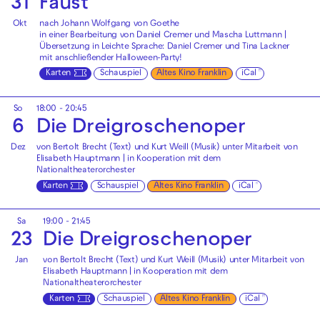
31
Faust
Okt
nach Johann Wolfgang von Goethe
in einer Bearbeitung von Daniel Cremer und Mascha Luttmann |
Übersetzung in Leichte Sprache: Daniel Cremer und Tina Lackner
mit anschließender
Halloween-Party!
Karten
Schauspiel
Altes Kino Franklin
iCal
So
18:00 - 20:45
6
Die Drei­groschen­oper
Dez
von Bertolt Brecht (Text) und Kurt Weill (Musik) unter Mitarbeit von
Elisabeth Hauptmann | in Kooperation mit dem
Nationaltheaterorchester
Karten
Schauspiel
Altes Kino Franklin
iCal
Sa
19:00 - 21:45
23
Die Drei­groschen­oper
Jan
von Bertolt Brecht (Text) und Kurt Weill (Musik) unter Mitarbeit von
Elisabeth Hauptmann | in Kooperation mit dem
Nationaltheaterorchester
Karten
Schauspiel
Altes Kino Franklin
iCal