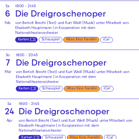
Sa
19:00 - 21:45
6
Die Drei­groschen­oper
Feb
von Bertolt Brecht (Text) und Kurt Weill (Musik) unter Mitarbeit von
Elisabeth Hauptmann | in Kooperation mit dem
Nationaltheaterorchester
Karten
Schauspiel
Altes Kino Franklin
iCal
So
18:00 - 20:45
7
Die Drei­groschen­oper
Mär
von Bertolt Brecht (Text) und Kurt Weill (Musik) unter Mitarbeit von
Elisabeth Hauptmann | in Kooperation mit dem
Nationaltheaterorchester
Karten
Schauspiel
Altes Kino Franklin
iCal
Sa
19:00 - 21:45
24
Die Drei­groschen­oper
Apr
von Bertolt Brecht (Text) und Kurt Weill (Musik) unter Mitarbeit von
Elisabeth Hauptmann | in Kooperation mit dem
Nationaltheaterorchester
Karten
Schauspiel
Altes Kino Franklin
iCal