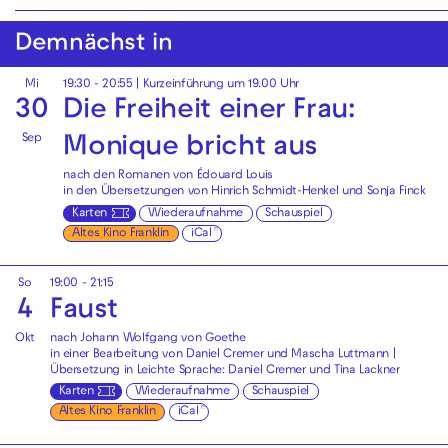
Demnächst in
Mi
19:30 - 20:55
| Kurzeinführung um 19.00 Uhr
30
Die Freiheit einer Frau:
Sep
Monique bricht aus
nach den Romanen von Édouard Louis
in den Übersetzungen von Hinrich Schmidt-Henkel und Sonja Finck
Karten
Wiederaufnahme
Schauspiel
Altes Kino Franklin
iCal
So
19:00 - 21:15
4
Faust
Okt
nach Johann Wolfgang von Goethe
in einer Bearbeitung von Daniel Cremer und Mascha Luttmann |
Übersetzung in Leichte Sprache: Daniel Cremer und Tina Lackner
Karten
Wiederaufnahme
Schauspiel
Altes Kino Franklin
iCal