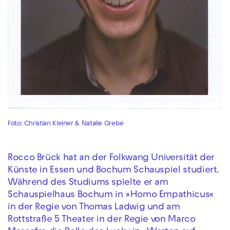
Foto: Christian Kleiner & Natalie Grebe
Rocco Brück hat an der Folkwang Universität der
Künste in Essen und Bochum Schauspiel studiert.
Während des Studiums spielte er am
Schauspielhaus Bochum in »Homo Empathicus«
in der Regie von Thomas Ladwig und am
Rottstraße 5 Theater in der Regie von Marco