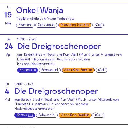
Fr
Onkel Wanja
19
Tragikkomödie von Anton Tschechow
Mär
Premiere
Schauspiel
Altes Kino Franklin
iCal
Sa
19:00 - 21:45
24
Die Drei­groschen­oper
Apr
von Bertolt Brecht (Text) und Kurt Weill (Musik) unter Mitarbeit von
Elisabeth Hauptmann | in Kooperation mit dem
Nationaltheaterorchester
Karten
Schauspiel
Altes Kino Franklin
iCal
Di
19:00 - 21:45
4
Die Drei­groschen­oper
Mai
von Bertolt Brecht (Text) und Kurt Weill (Musik) unter Mitarbeit von
Elisabeth Hauptmann | in Kooperation mit dem
Nationaltheaterorchester
Karten
Schauspiel
Altes Kino Franklin
iCal