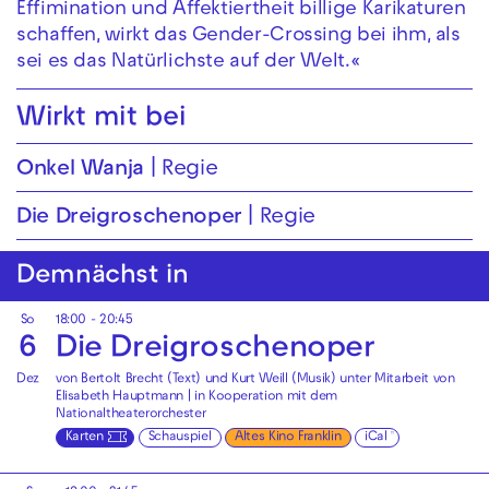
Effimination und Affektiertheit billige Karikaturen
schaffen, wirkt das Gender-Crossing bei ihm, als
sei es das Natürlichste auf der Welt.«
Wirkt mit bei
Onkel Wanja
Regie
Die Drei­groschen­oper
Regie
Demnächst in
So
18:00 - 20:45
6
Die Drei­groschen­oper
Dez
von Bertolt Brecht (Text) und Kurt Weill (Musik) unter Mitarbeit von
Elisabeth Hauptmann | in Kooperation mit dem
Nationaltheaterorchester
Karten
Schauspiel
Altes Kino Franklin
iCal