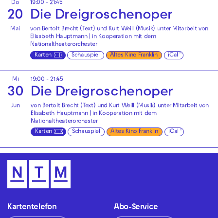
Do
19:00 - 21:45
20
Die Drei­groschen­oper
Mai
von Bertolt Brecht (Text) und Kurt Weill (Musik) unter Mitarbeit von
Elisabeth Hauptmann | in Kooperation mit dem
Nationaltheaterorchester
Karten
Schauspiel
Altes Kino Franklin
iCal
Mi
19:00 - 21:45
30
Die Drei­groschen­oper
Jun
von Bertolt Brecht (Text) und Kurt Weill (Musik) unter Mitarbeit von
Elisabeth Hauptmann | in Kooperation mit dem
Nationaltheaterorchester
Karten
Schauspiel
Altes Kino Franklin
iCal
Kartentelefon
Abo-Service