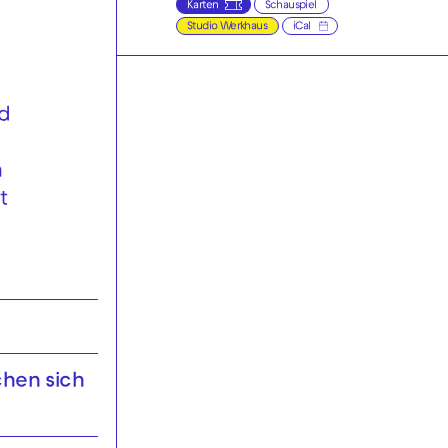
Karten
Schauspiel
Studio Werkhaus
iCal
d
n
t
d
chen sich