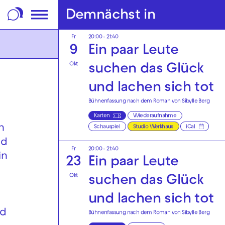
m Footer springen
Demnächst in
Fr
20:00 - 21:40
9
Ein paar Leute
Okt
suchen das Glück
und lachen sich tot
Bühnenfassung nach dem Roman von Sibylle Berg
Karten
Wiederaufnahme
n
Schauspiel
Studio Werkhaus
iCal
nd
Fr
20:00 - 21:40
in
23
Ein paar Leute
Okt
suchen das Glück
und lachen sich tot
nd
Bühnenfassung nach dem Roman von Sibylle Berg