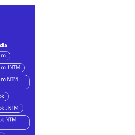
dia
ram
ram JNTM
ram NTM
ok
ok JNTM
ok NTM