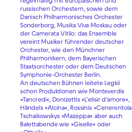
regelmäßig mit europäischen und
russischen Orchestern, sowie dem
Danisch Philharmonisches Orchester
Sonderborg, Musika Viva Moskau oder
der Camerata Vitilo: das Ensemble
vereint Musiker führender deutscher
Orchester, wie den Münchner
Philharmonikern, dem Bayerischen
Staatsorchester oder dem Deutschen
Symphonie-Orchester Berlin.
An deutschen Bühnen leitete Legkii
schon Produktionen wie Monteverdis
»Tancredi«, Donizettis »L’elisir d’amore«,
Händels »Alcina«, Rossinis »Cenerentola
Tschaikowskys »Mazeppa« aber auch
Balettabende wie »Giselle« oder