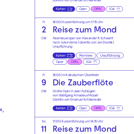
Libretto von Emanuel Schikaneder
Karten
Oper
OPAL
iCal
Fr
18:00
| Kurzeinführung um 17.15 Uhr
2
Reise zum Mond
Okt
Abenteueroper von Alexander R. Schweiß
nach Jules Verne | Libretto von Jan Dvořák |
Uraufführung
Karten
Premiere
Uraufführung
Oper
OPAL
iCal
Fr
18:00
|
mit deutschen Übertiteln
9
Die Zauberflöte
Okt
Große Oper in zwei Aufzügen
von Wolfgang Amadeus Mozart
Libretto von Emanuel Schikaneder
Karten
Oper
OPAL
iCal
«,
So
17:00
| Kurzeinführung um 16.15 Uhr
11
Reise zum Mond