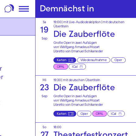
m Footer springen
Demnächst in
Sa
19:00
|
mit Live-Audiodeskription
|
mit deutschen
Übertiteln
19
Die Zauberflöte
Sep
Große Oper in zwei Aufzügen
von Wolfgang Amadeus Mozart
Libretto von Emanuel Schikaneder
Karten
Wiederaufnahme
Oper
OPAL
iCal
r
er
Mi
19:30
|
mit deutschen Übertiteln
23
Die Zauberflöte
Sep
Große Oper in zwei Aufzügen
von Wolfgang Amadeus Mozart
t
Libretto von Emanuel Schikaneder
Karten
Oper
OPAL
iCal
So
18:00
27
Theaterfest­konzert