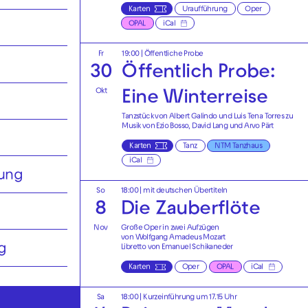
Karten
Uraufführung
Oper
OPAL
iCal
Fr
19:00
|
Öffentliche Probe
30
Öffentlich Probe:
Okt
Eine Winterreise
Tanzstück von Albert Galindo und Luis Tena Torres zu
Musik von Ezio Bosso, David Lang und Arvo Pärt
Karten
Tanz
NTM Tanzhaus
iCal
tung
So
18:00
|
mit deutschen Übertiteln
8
Die Zauberflöte
Nov
Große Oper in zwei Aufzügen
von Wolfgang Amadeus Mozart
g
Libretto von Emanuel Schikaneder
Karten
Oper
OPAL
iCal
Sa
18:00
| Kurzeinführung um 17.15 Uhr