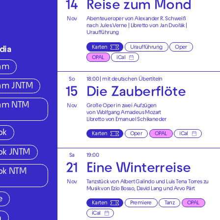
14
Reise zum Mond
Nov
Abenteueroper von Alexander R. Schweiß
nach Jules Verne | Libretto von Jan Dvořák |
Uraufführung
Karten
Uraufführung
Oper
dia
OPAL
iCal
ram
So
18:00
|
mit deutschen Übertiteln
ram JNTM
15
Die Zauberflöte
ram NTM
Nov
Große Oper in zwei Aufzügen
von Wolfgang Amadeus Mozart
Libretto von Emanuel Schikaneder
ok
Karten
Oper
OPAL
iCal
ok JNTM
Sa
19:00
21
Eine Winterreise
ok NTM
Nov
Tanzstück von Albert Galindo und Luis Tena Torres zu
Musik von Ezio Bosso, David Lang und Arvo Pärt
e
Karten
Premiere
Tanz
OPAL
iCal
n