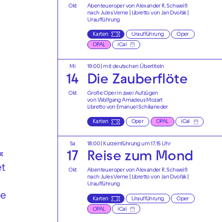
Okt
Abenteueroper von Alexander R. Schweiß
nach Jules Verne | Libretto von Jan Dvořák |
Uraufführung
Karten
Uraufführung
Oper
OPAL
iCal
Mi
19:00
|
mit deutschen Übertiteln
14
Die Zauberflöte
Okt
Große Oper in zwei Aufzügen
von Wolfgang Amadeus Mozart
Libretto von Emanuel Schikaneder
Karten
Oper
OPAL
iCal
Sa
18:00
| Kurzeinführung um 17.15 Uhr
«
17
Reise zum Mond
et
Okt
Abenteueroper von Alexander R. Schweiß
nach Jules Verne | Libretto von Jan Dvořák |
Uraufführung
de
Karten
Uraufführung
Oper
OPAL
iCal