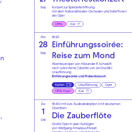
c
Sep
Konzert zur Spielzeiteröffnung
mit dem Nationaltheater-Orchester und Solist*innen
der Oper
OPAL
iCal
Mo
18:30
28
Einführungssoirée:
Sep
Reise zum Mond
en
Abenteueroper von Alexander R. Schweiß
nach Jules Verne | Libretto von Jan Dvořák |
Uraufführung
Einführungssoirée und Probenbesuch
Karten
Uraufführung
Oper
OPAL Foyer
iCal
Do
19:30
|
mit Live-Audiodeskription
|
mit deutschen
Übertiteln
1
Die Zauberflöte
,
Okt
Große Oper in zwei Aufzügen
von Wolfgang Amadeus Mozart