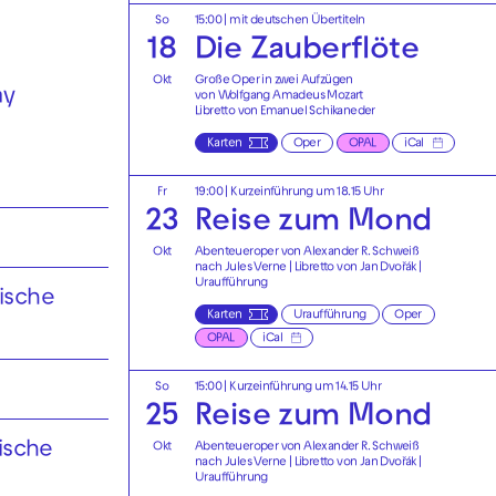
So
15:00
|
mit deutschen Übertiteln
18
Die Zauberflöte
Okt
Große Oper in zwei Aufzügen
ay
von Wolfgang Amadeus Mozart
Libretto von Emanuel Schikaneder
Karten
Oper
OPAL
iCal
Fr
19:00
| Kurzeinführung um 18.15 Uhr
23
Reise zum Mond
Okt
Abenteueroper von Alexander R. Schweiß
nach Jules Verne | Libretto von Jan Dvořák |
Uraufführung
ische
Karten
Uraufführung
Oper
OPAL
iCal
So
15:00
| Kurzeinführung um 14.15 Uhr
25
Reise zum Mond
ische
Okt
Abenteueroper von Alexander R. Schweiß
nach Jules Verne | Libretto von Jan Dvořák |
Uraufführung