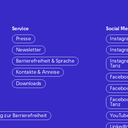
Service
Social Me
Presse
Instag
Newsletter
Instag
Barrierefreiheit & Sprache
Instag
Tanz
Kontakte & Anreise
Facebo
Downloads
Facebo
Facebo
Tanz
g zur Barrierefreiheit
YouTub
LinkedI