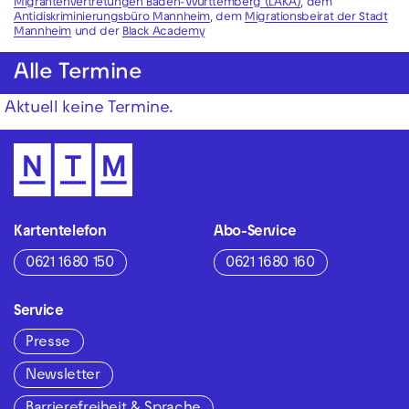
Migrantenvertretungen Baden-Württemberg (LAKA)
, dem
Antidiskriminierungsbüro Mannheim
, dem
Migrationsbeirat der Stadt
Mannheim
und der
Black Academy
Alle Termine
Aktuell keine Termine.
Kartentelefon
Abo-Service
0621 1680 150
0621 1680 160
Service
Presse
Newsletter