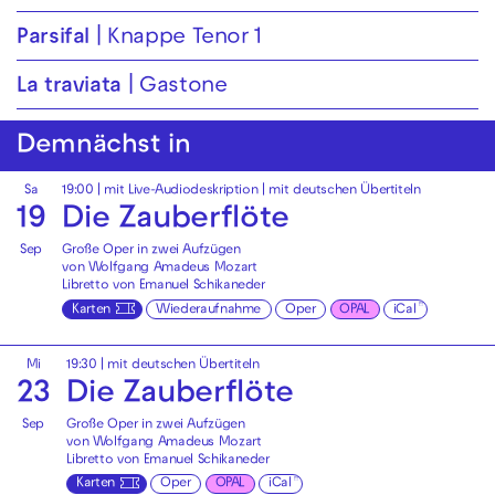
Parsifal
Knappe Tenor 1
La traviata
Gastone
Demnächst in
Sa
19:00
|
mit Live-Audiodeskription
|
mit deutschen Übertiteln
19
Die Zauberflöte
Sep
Große Oper in zwei Aufzügen
von Wolfgang Amadeus Mozart
Libretto von Emanuel Schikaneder
Karten
Wiederaufnahme
Oper
OPAL
iCal
Mi
19:30
|
mit deutschen Übertiteln
23
Die Zauberflöte
Sep
Große Oper in zwei Aufzügen
von Wolfgang Amadeus Mozart
Libretto von Emanuel Schikaneder
Karten
Oper
OPAL
iCal