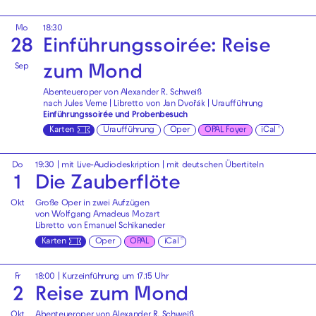
Mo
18:30
28
Einführungssoirée: Reise
Sep
zum Mond
Abenteueroper von Alexander R. Schweiß
nach Jules Verne | Libretto von Jan Dvořák | Uraufführung
Einführungssoirée und Probenbesuch
Karten
Uraufführung
Oper
OPAL Foyer
iCal
Do
19:30
|
mit Live-Audiodeskription
|
mit deutschen Übertiteln
1
Die Zauberflöte
Okt
Große Oper in zwei Aufzügen
von Wolfgang Amadeus Mozart
Libretto von Emanuel Schikaneder
Karten
Oper
OPAL
iCal
Fr
18:00
| Kurzeinführung um 17.15 Uhr
2
Reise zum Mond
Okt
Abenteueroper von Alexander R. Schweiß