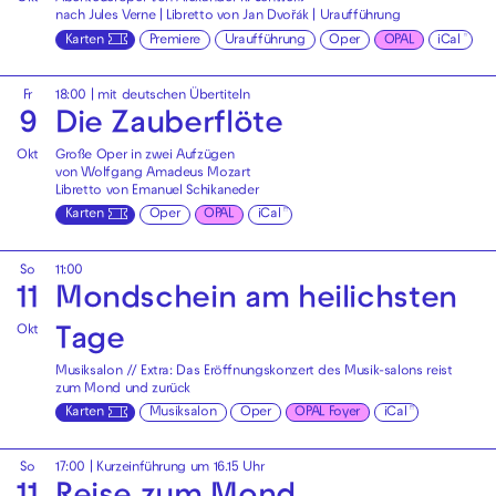
nach Jules Verne | Libretto von Jan Dvořák | Uraufführung
Karten
Premiere
Uraufführung
Oper
OPAL
iCal
Fr
18:00
|
mit deutschen Übertiteln
9
Die Zauberflöte
Okt
Große Oper in zwei Aufzügen
von Wolfgang Amadeus Mozart
Libretto von Emanuel Schikaneder
Karten
Oper
OPAL
iCal
So
11:00
11
Mondschein am heilichsten
Okt
Tage
Musiksalon // Extra: Das Eröffnungskonzert des Musik-salons reist
zum Mond und zurück
Karten
Musiksalon
Oper
OPAL Foyer
iCal
So
17:00
| Kurzeinführung um 16.15 Uhr