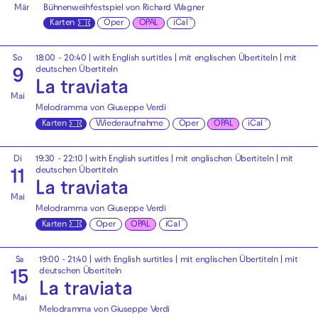
Mär
Bühnenweihfestspiel von Richard Wagner
Karten
Oper
OPAL
iCal
So
18:00 - 20:40
|
with English surtitles | mit englischen Übertiteln
|
mit
deutschen Übertiteln
9
La traviata
Mai
Melodramma von Giuseppe Verdi
Karten
Wiederaufnahme
Oper
OPAL
iCal
Di
19:30 - 22:10
|
with English surtitles | mit englischen Übertiteln
|
mit
deutschen Übertiteln
11
La traviata
Mai
Melodramma von Giuseppe Verdi
Karten
Oper
OPAL
iCal
Sa
19:00 - 21:40
|
with English surtitles | mit englischen Übertiteln
|
mit
deutschen Übertiteln
15
La traviata
Mai
Melodramma von Giuseppe Verdi