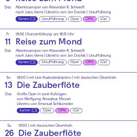
Dez
Abenteueroper von Alexander R. Schweiß
nach Jules Verne | Libretto von Jan Dvořák | Uraufführung
Karten
Uraufführung
Oper
OPAL
iCal
Fr
19:00
| Kurzeinführung um 18.15 Uhr
11
Reise zum Mond
Dez
Abenteueroper von Alexander R. Schweiß
nach Jules Verne | Libretto von Jan Dvořák | Uraufführung
Karten
Uraufführung
Oper
OPAL
iCal
So
18:00
|
mit Live-Audiodeskription
|
mit deutschen Übertiteln
13
Die Zauberflöte
Dez
Große Oper in zwei Aufzügen
von Wolfgang Amadeus Mozart
Libretto von Emanuel Schikaneder
Karten
Oper
OPAL
iCal
Sa
19:00
|
mit deutschen Übertiteln
26
Die Zauberflöte