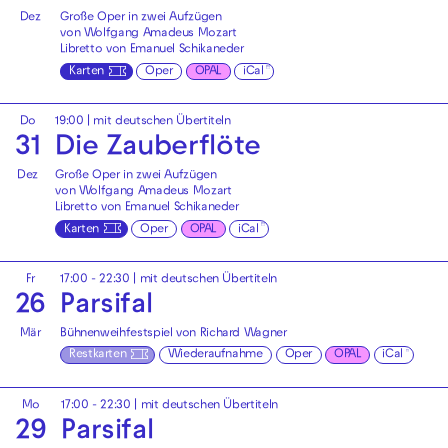
Dez
Große Oper in zwei Aufzügen
von Wolfgang Amadeus Mozart
Libretto von Emanuel Schikaneder
Karten
Oper
OPAL
iCal
Do
19:00
|
mit deutschen Übertiteln
31
Die Zauberflöte
Dez
Große Oper in zwei Aufzügen
von Wolfgang Amadeus Mozart
Libretto von Emanuel Schikaneder
Karten
Oper
OPAL
iCal
Fr
17:00 - 22:30
|
mit deutschen Übertiteln
26
Parsifal
Mär
Bühnenweihfestspiel von Richard Wagner
Restkarten
Wiederaufnahme
Oper
OPAL
iCal
Mo
17:00 - 22:30
|
mit deutschen Übertiteln
29
Parsifal