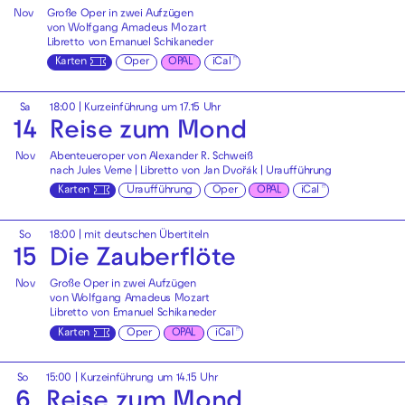
Nov
Große Oper in zwei Aufzügen
von Wolfgang Amadeus Mozart
Libretto von Emanuel Schikaneder
Karten
Oper
OPAL
iCal
Sa
18:00
| Kurzeinführung um 17.15 Uhr
14
Reise zum Mond
Nov
Abenteueroper von Alexander R. Schweiß
nach Jules Verne | Libretto von Jan Dvořák | Uraufführung
Karten
Uraufführung
Oper
OPAL
iCal
So
18:00
|
mit deutschen Übertiteln
15
Die Zauberflöte
Nov
Große Oper in zwei Aufzügen
von Wolfgang Amadeus Mozart
Libretto von Emanuel Schikaneder
Karten
Oper
OPAL
iCal
So
15:00
| Kurzeinführung um 14.15 Uhr
6
Reise zum Mond