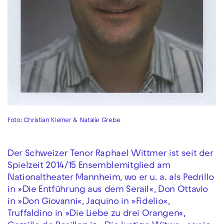
Foto: Christian Kleiner & Natalie Grebe
Der Schweizer Tenor Raphael Wittmer ist seit der
Spielzeit 2014/15 Ensemblemitglied am
Nationaltheater Mannheim, wo er u. a. als Pedrillo
in »Die Entführung aus dem Serail«, Don Ottavio
in »Don Giovanni«, Jaquino in »Fidelio«,
Truffaldino in »Die Liebe zu drei Orangen«,