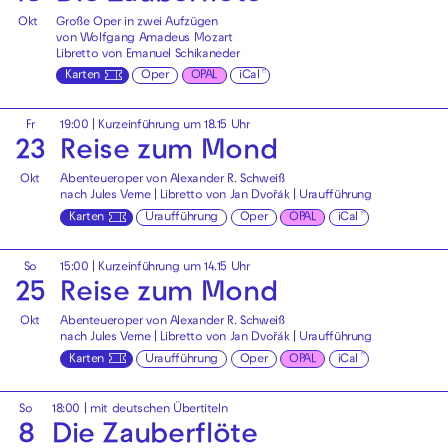
Okt
Große Oper in zwei Aufzügen
von Wolfgang Amadeus Mozart
Libretto von Emanuel Schikaneder
Karten
Oper
OPAL
iCal
Fr
19:00
| Kurzeinführung um 18.15 Uhr
23
Reise zum Mond
Okt
Abenteueroper von Alexander R. Schweiß
nach Jules Verne | Libretto von Jan Dvořák | Uraufführung
Karten
Uraufführung
Oper
OPAL
iCal
So
15:00
| Kurzeinführung um 14.15 Uhr
25
Reise zum Mond
Okt
Abenteueroper von Alexander R. Schweiß
nach Jules Verne | Libretto von Jan Dvořák | Uraufführung
Karten
Uraufführung
Oper
OPAL
iCal
So
18:00
|
mit deutschen Übertiteln
8
Die Zauberflöte