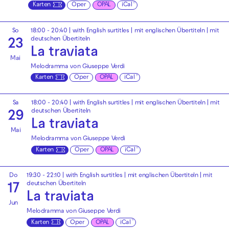
Karten
Oper
OPAL
iCal
So
18:00 - 20:40
|
with English surtitles | mit englischen Übertiteln
|
mit
deutschen Übertiteln
23
La traviata
Mai
Melodramma von Giuseppe Verdi
Karten
Oper
OPAL
iCal
Sa
18:00 - 20:40
|
with English surtitles | mit englischen Übertiteln
|
mit
deutschen Übertiteln
29
La traviata
Mai
Melodramma von Giuseppe Verdi
Karten
Oper
OPAL
iCal
Do
19:30 - 22:10
|
with English surtitles | mit englischen Übertiteln
|
mit
deutschen Übertiteln
17
La traviata
Jun
Melodramma von Giuseppe Verdi
Karten
Oper
OPAL
iCal