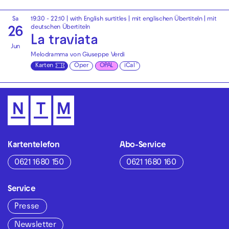
Sa
19:30 - 22:10
|
with English surtitles | mit englischen Übertiteln
|
mit
deutschen Übertiteln
26
La traviata
Jun
Melodramma von Giuseppe Verdi
Karten
Oper
OPAL
iCal
Kartentelefon
Abo-Service
0621 1680 150
0621 1680 160
Service
Presse
Newsletter