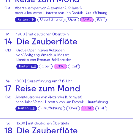
11
Reise zum Mond
Okt
Abenteueroper von Alexander R. Schweiß
nach Jules Verne | Libretto von Jan Dvořák | Uraufführung
Karten
Uraufführung
Oper
OPAL
iCal
Mi
19:00
|
mit deutschen Übertiteln
14
Die Zauberflöte
Okt
Große Oper in zwei Aufzügen
von Wolfgang Amadeus Mozart
Libretto von Emanuel Schikaneder
Karten
Oper
OPAL
iCal
Sa
18:00
| Kurzeinführung um 17.15 Uhr
17
Reise zum Mond
Okt
Abenteueroper von Alexander R. Schweiß
nach Jules Verne | Libretto von Jan Dvořák | Uraufführung
Karten
Uraufführung
Oper
OPAL
iCal
So
15:00
|
mit deutschen Übertiteln
18
Die Zauberflöte