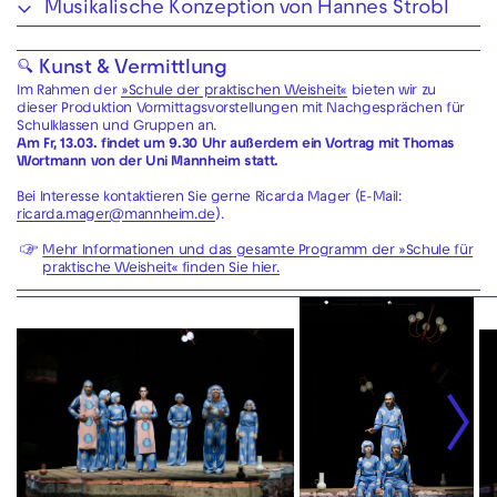
Musikalische Konzeption von Hannes Strobl
🔍 Kunst & Vermittlung
Im Rahmen der
»Schule der praktischen Weisheit«
bieten wir zu
dieser Produktion Vormittagsvorstellungen mit Nachgesprächen für
Schulklassen und Gruppen an.
Am Fr, 13.03. findet um 9.30 Uhr außerdem ein Vortrag mit Thomas
Wortmann von der Uni Mannheim statt.
Bei Interesse kontaktieren Sie gerne Ricarda Mager (E-Mail:
ricarda.mager@mannheim.de
).
Mehr Informationen und das gesamte Programm der »Schule für
praktische Weisheit« finden Sie hier.