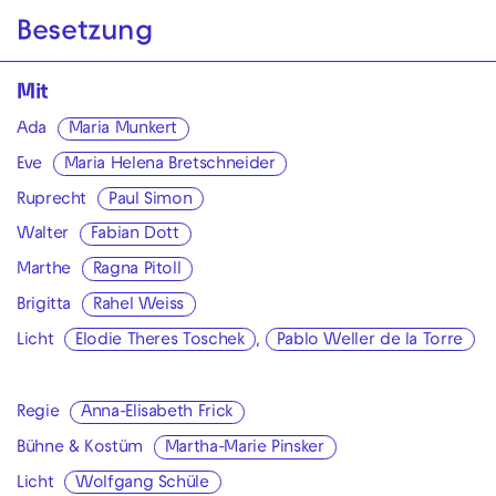
Besetzung
Mit
Ada
Maria Munkert
Eve
Maria Helena Bretschneider
Ruprecht
Paul Simon
Walter
Fabian Dott
Marthe
Ragna Pitoll
Brigitta
Rahel Weiss
Licht
Elodie Theres Toschek
,
Pablo Weller de la Torre
Regie
Anna-Elisabeth Frick
Bühne & Kostüm
Martha-Marie Pinsker
Licht
Wolfgang Schüle