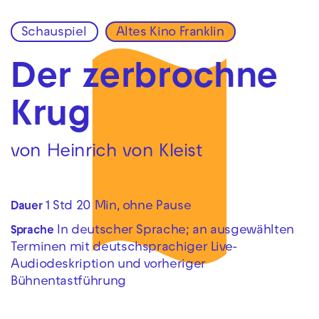
Schauspiel
Altes Kino Franklin
Zur Hauptnavigation springen
Zum Hauptinhalt springen
Zum Footer springen
Der zerbrochne
Krug
von Heinrich von Kleist
1 Std 20 Min, ohne Pause
Dauer
In deutscher Sprache; an ausgewählten
Sprache
Terminen mit deutschsprachiger Live-
Audiodeskription und vorheriger
Bühnentastführung