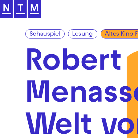
Zur Hauptnavigation springen
Schauspiel
Lesung
Altes Kino F
Robert
Menasse
Welt vo