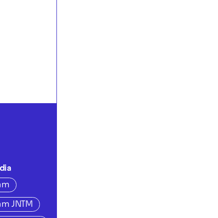
dia
ram
ram JNTM