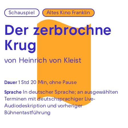
Schauspiel
Altes Kino Franklin
Zur Hauptnavigation springen
Zum Hauptinhalt springen
Zum Footer springen
Der zerbrochne
Krug
von Heinrich von Kleist
1 Std 20 Min, ohne Pause
Dauer
In deutscher Sprache; an ausgewählten
Sprache
Terminen mit deutschsprachiger Live-
Audiodeskription und vorheriger
Bühnentastführung