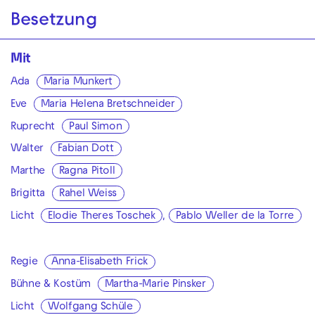
Besetzung
Mit
Ada
Maria Munkert
Eve
Maria Helena Bretschneider
Ruprecht
Paul Simon
Walter
Fabian Dott
Marthe
Ragna Pitoll
Brigitta
Rahel Weiss
Licht
Elodie Theres Toschek
,
Pablo Weller de la Torre
Regie
Anna-Elisabeth Frick
Bühne & Kostüm
Martha-Marie Pinsker
Licht
Wolfgang Schüle