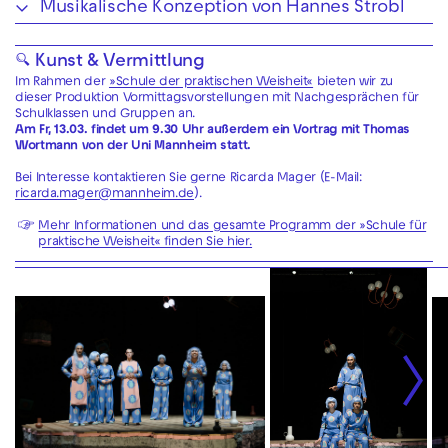
Musikalische Konzeption von Hannes Strobl
🔍 Kunst & Vermittlung
Im Rahmen der
»Schule der praktischen Weisheit«
bieten wir zu
dieser Produktion Vormittagsvorstellungen mit Nachgesprächen für
Schulklassen und Gruppen an.
Am Fr, 13.03. findet um 9.30 Uhr außerdem ein Vortrag mit Thomas
Wortmann von der Uni Mannheim statt.
Bei Interesse kontaktieren Sie gerne Ricarda Mager (E-Mail:
ricarda.mager@mannheim.de
).
Mehr Informationen und das gesamte Programm der »Schule für
praktische Weisheit« finden Sie hier.