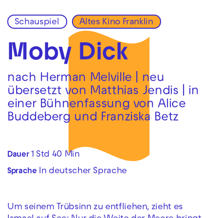
Schauspiel
Altes Kino Franklin
Zur Hauptnavigation springen
Zum Hauptinhalt springen
Zum Footer springen
Moby Dick
nach Herman Melville | neu
übersetzt von Matthias Jendis | in
einer Bühnenfassung von Alice
Buddeberg und Franziska Betz
1 Std 40 Min
Dauer
In deutscher Sprache
Sprache
Um seinem Trübsinn zu entfliehen, zieht es