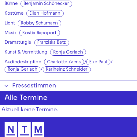
Bühne
Benjamin Schönecker
Kostüme
Ellen Hofmann
Licht
Robby Schumann
Musik
Kostia Rapoport
Dramaturgie
Franziska Betz
Kunst & Vermittlung
Ronja Gerlach
Audiodeskription
Charlotte Arens
/
Elke Paul
/
Ronja Gerlach
/
Karlheinz Schneider
Pressestimmen
Alle Termine
Aktuell keine Termine.