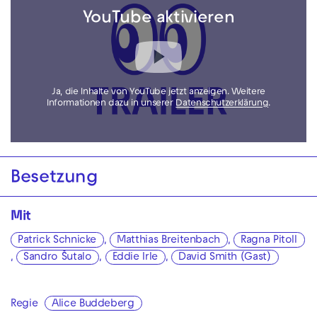
YouTube aktivieren
Ja, die Inhalte von YouTube jetzt anzeigen. Weitere
Informationen dazu in unserer
Datenschutzerklärung
.
Besetzung
Mit
Patrick Schnicke
,
Matthias Breitenbach
,
Ragna Pitoll
,
Sandro Šutalo
,
Eddie Irle
,
David Smith (Gast)
Regie
Alice Buddeberg