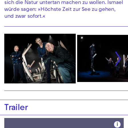
sich die Natur untertan machen zu wollen. Ismael
würde sagen: »Höchste Zeit zur See zu gehen,
und zwar sofort.«
Trailer
i