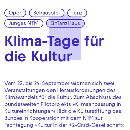
Oper
Schauspiel
Tanz
Zur Hauptnavigation springen
Junges NTM
EinTanzHaus
Zum Hauptinhalt springen
Zum Footer springen
Klima-Tage für
die Kultur
Vom 22. bis 24. September widmen sich zwei
Veranstaltungen den Herausforderungen des
Klimawandels für die Kultur. Zum Abschluss des
bundesweiten Pilotprojekts »Klimaanpassung in
Kultureinrichtungen« lädt die Kulturstiftung des
Bundes in Kooperation mit dem NTM zur
Fachtagung »Kultur in der +2-Grad-Gesellschaft«