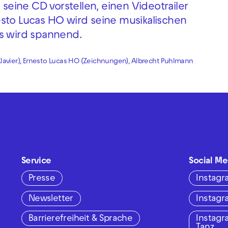
 seine CD vorstellen, einen Videotrailer
esto Lucas HO wird seine musikalischen
as wird spannend.
(Klavier), Ernesto Lucas HO (Zeichnungen), Albrecht Puhlmann
Service
Social Me
Presse
Instag
Newsletter
Instag
Barrierefreiheit & Sprache
Instag
Tanz