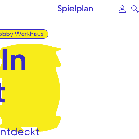
Zum Hauptinhalt springen
Zu
Spielplan
obby Werkhaus
In
t
n
entdeckt