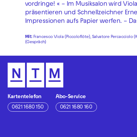
vordringe! « – Im Musiksalon wird Viola
präsentieren und Schnellzeichner Ern
Impressionen aufs Papier werfen. – D
Mit:
Francesco Viola (Piccoloflöte), Salvatore Percacciolo 
(Gespräch)
Kartentelefon
Abo-Service
0621 1680 150
0621 1680 160