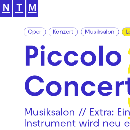
Zur Hauptnavigation springen
Oper
Konzert
Musiksalon
L
Piccolo 
Concer
Musiksalon // Extra: Ei
Instrument wird neu 