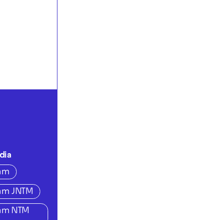
dia
ram
ram JNTM
ram NTM