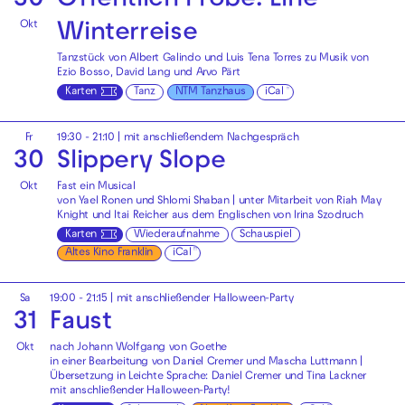
30
Öffentlich Probe: Eine
Okt
Winterreise
Tanzstück von Albert Galindo und Luis Tena Torres zu Musik von
Ezio Bosso, David Lang und Arvo Pärt
Karten
Tanz
NTM Tanzhaus
iCal
Fr
19:30 - 21:10
| mit anschließendem Nachgespräch
30
Slippery Slope
Okt
Fast ein Musical
von Yael Ronen und Shlomi Shaban | unter Mitarbeit von Riah May
Knight und Itai Reicher aus dem Englischen von Irina Szodruch
Karten
Wiederaufnahme
Schauspiel
Altes Kino Franklin
iCal
Sa
19:00 - 21:15
| mit anschließender Halloween-Party
31
Faust
Okt
nach Johann Wolfgang von Goethe
in einer Bearbeitung von Daniel Cremer und Mascha Luttmann |
Übersetzung in Leichte Sprache: Daniel Cremer und Tina Lackner
mit anschließender
Halloween-Party!