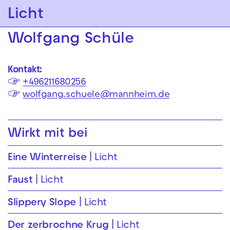
Zur Hauptnavigation springen
Licht
Zum Hauptinhalt springen
Zum Footer springen
Wolfgang Schüle
Kontakt:
☞
+496211680256
☞
wolfgang.schuele@mannheim.de
Wirkt mit bei
Eine Winterreise
Licht
Faust
Licht
Slippery Slope
Licht
Der zerbrochne Krug
Licht