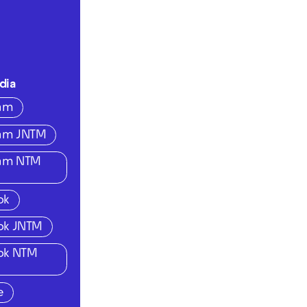
dia
ram
ram JNTM
ram NTM
ok
ok JNTM
ok NTM
e