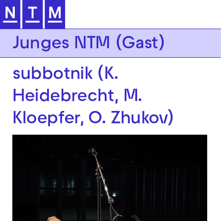
Zur Hauptnavigation springen
Junges NTM (Gast)
subbotnik (K.
Heidebrecht, M.
Kloepfer, O. Zhukov)