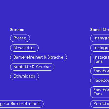
Service
Social Me
Presse
Instag
Newsletter
Instag
Barrierefreiheit & Sprache
Instag
Tanz
Kontakte & Anreise
Facebo
Downloads
Facebo
Facebo
Tanz
g zur Barrierefreiheit
YouTub