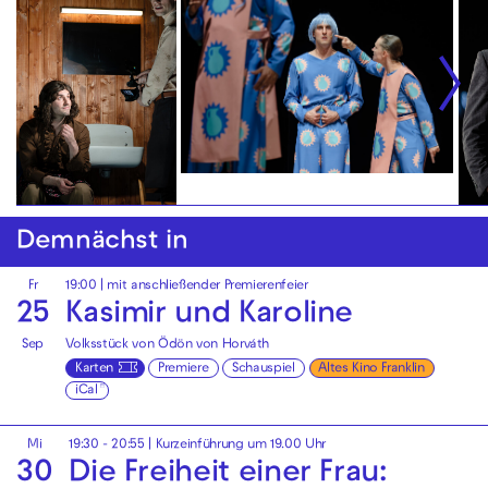
Demnächst in
Fr
19:00
| mit anschließender Premierenfeier
25
Kasimir und Karoline
Sep
Volksstück von Ödön von Horváth
Karten
Premiere
Schauspiel
Altes Kino Franklin
iCal
Mi
19:30 - 20:55
| Kurzeinführung um 19.00 Uhr
30
Die Freiheit einer Frau: