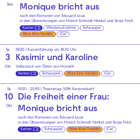
Sep
Monique bricht aus
nach den Romanen von Édouard Louis
in den Übersetzungen von Hinrich Schmidt-Henkel und Sonja Finck
Karten
Wiederaufnahme
Schauspiel
Altes Kino Franklin
iCal
Sa
19:00
| Kurzeinführung um 18.30 Uhr
3
Kasimir und Karoline
Okt
Volksstück von Ödön von Horváth
Karten
Schauspiel
Altes Kino Franklin
iCal
Sa
19:30 - 20:55
|
Theatertag: 50% Kartenrabatt!
10
Die Freiheit einer Frau:
Okt
Monique bricht aus
nach den Romanen von Édouard Louis
in den Übersetzungen von Hinrich Schmidt-Henkel und Sonja Finck
Karten
Schauspiel
Altes Kino Franklin
iCal