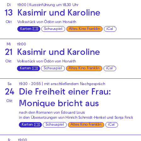
Di
19:00
| Kurzeinführung um 18.30 Uhr
13
Kasimir und Karoline
Okt
Volksstück von Ödön von Horváth
Karten
Schauspiel
Altes Kino Franklin
iCal
Mi
19:00
21
Kasimir und Karoline
Okt
Volksstück von Ödön von Horváth
Karten
Schauspiel
Altes Kino Franklin
iCal
Sa
19:30 - 20:55
| mit anschließendem Nachgespräch
24
Die Freiheit einer Frau:
Okt
Monique bricht aus
nach den Romanen von Édouard Louis
in den Übersetzungen von Hinrich Schmidt-Henkel und Sonja Finck
Karten
Schauspiel
Altes Kino Franklin
iCal
Fr
19:00