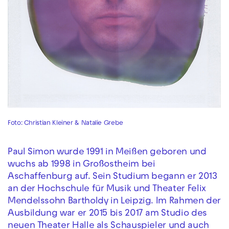
Foto: Christian Kleiner & Natalie Grebe
Paul Simon wurde 1991 in Meißen geboren und
wuchs ab 1998 in Großostheim bei
Aschaffenburg auf. Sein Studium begann er 2013
an der Hochschule für Musik und Theater Felix
Mendelssohn Bartholdy in Leipzig. Im Rahmen der
Ausbildung war er 2015 bis 2017 am Studio des
neuen Theater Halle als Schauspieler und auch