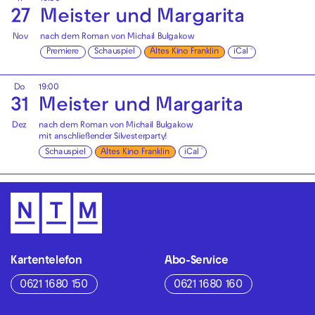
27
Meister und Margarita
Nov
nach dem Roman von Michail Bulgakow
Premiere
Schauspiel
Altes Kino Franklin
iCal
Do
19:00
31
Meister und Margarita
Dez
nach dem Roman von Michail Bulgakow
mit anschließender
Silvesterparty!
Schauspiel
Altes Kino Franklin
iCal
Kartentelefon
Abo-Service
0621 1680 150
0621 1680 160