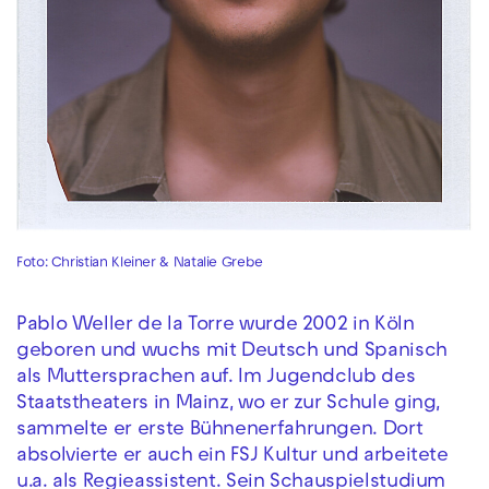
Foto: Christian Kleiner & Natalie Grebe
Pablo Weller de la Torre wurde 2002 in Köln
geboren und wuchs mit Deutsch und Spanisch
als Muttersprachen auf. Im Jugendclub des
Staatstheaters in Mainz, wo er zur Schule ging,
sammelte er erste Bühnenerfahrungen. Dort
absolvierte er auch ein FSJ Kultur und arbeitete
u.a. als Regieassistent. Sein Schauspielstudium