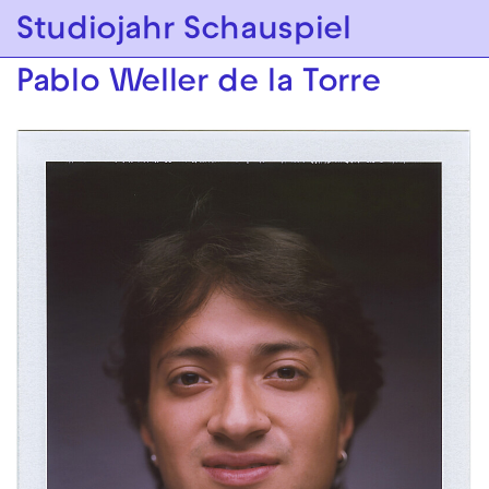
Zur Hauptnavigation springen
Studiojahr Schauspiel
Zum Hauptinhalt springen
Zum Footer springen
Pablo Weller de la Torre