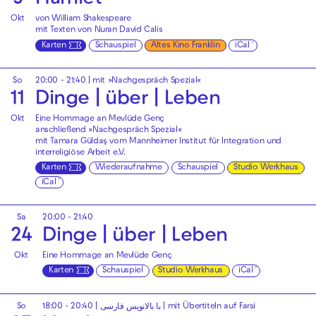
9
Hamlet
Okt
von William Shakespeare
mit Texten von Nuran David Calis
Karten
Schauspiel
Altes Kino Franklin
iCal
So
20:00 - 21:40
| mit »Nachgespräch Spezial«
11
Dinge | über | Leben
Okt
Eine Hommage an Mevlüde Genç
anschließend »Nachgespräch Spezial«
mit Tamara Güldaş vom Mannheimer Institut für Integration und
interreligiöse Arbeit e.V.
Karten
Wiederaufnahme
Schauspiel
Studio Werkhaus
iCal
Sa
20:00 - 21:40
24
Dinge | über | Leben
Okt
Eine Hommage an Mevlüde Genç
Karten
Schauspiel
Studio Werkhaus
iCal
So
18:00 - 20:40
|
با بالانویس فارسی | mit Übertiteln auf Farsi