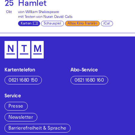
25
Hamlet
Okt
von William Shakespeare
mit Texten von Nuran David Calis
Karten
Schauspiel
Altes Kino Franklin
iCal
Kartentelefon
Abo-Service
0621 1680 150
0621 1680 160
Service
Presse
Newsletter
Barrierefreiheit & Sprache