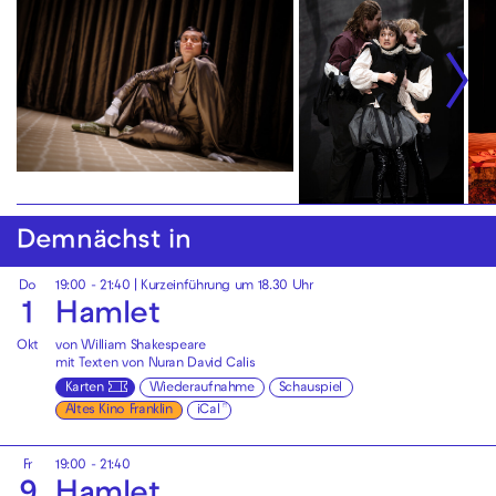
Demnächst in
Do
19:00 - 21:40
| Kurzeinführung um 18.30 Uhr
1
Hamlet
Okt
von William Shakespeare
mit Texten von Nuran David Calis
Karten
Wiederaufnahme
Schauspiel
Altes Kino Franklin
iCal
Fr
19:00 - 21:40