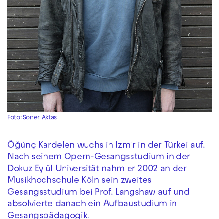
Foto: Soner Aktas
Öğünç Kardelen wuchs in Izmir in der Türkei auf.
Nach seinem Opern-Gesangsstudium in der
Dokuz Eylül Universität nahm er 2002 an der
Musikhochschule Köln sein zweites
Gesangsstudium bei Prof. Langshaw auf und
absolvierte danach ein Aufbaustudium in
Gesangspädagogik.