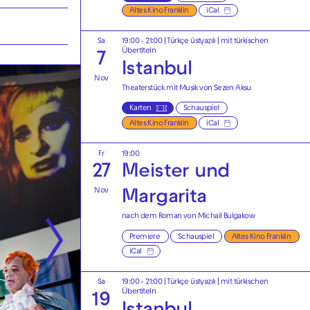
Altes Kino Franklin
iCal
Sa
19:00 - 21:00
|
Türkçe üstyazılı | mit türkischen
Übertiteln
7
Istanbul
Nov
Theaterstück mit Musik von Sezen Aksu
Karten
Schauspiel
Altes Kino Franklin
iCal
Fr
19:00
27
Meister und
Nov
Margarita
nach dem Roman von Michail Bulgakow
Premiere
Schauspiel
Altes Kino Franklin
iCal
Sa
19:00 - 21:00
|
Türkçe üstyazılı | mit türkischen
Übertiteln
19