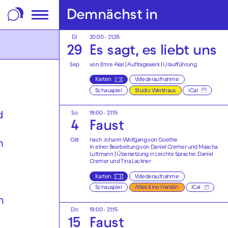
m Footer springen
Demnächst in
Di
20:00 - 21:35
29
Es sagt, es liebt uns
Sep
von Emre Akal | Auftragswerk | Uraufführung
Karten
Wiederaufnahme
Schauspiel
Studio Werkhaus
iCal
So
19:00 - 21:15
d
4
Faust
Okt
nach Johann Wolfgang von Goethe
n
in einer Bearbeitung von Daniel Cremer und Mascha
Luttmann | Übersetzung in Leichte Sprache: Daniel
s
Cremer und Tina Lackner
Karten
Wiederaufnahme
Schauspiel
Altes Kino Franklin
iCal
n
Do
19:00 - 21:15
15
Faust