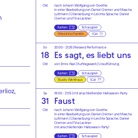
Okt
nach Johann Wolfgang von Goethe
in einer Bearbeitung von Daniel Cremer und Mascha
Luttmann | Übersetzung in Leichte Sprache: Daniel
n
Cremer und Tina Lackner
Karten
Schauspiel
Altes Kino Franklin
iCal
So
20:00 - 21:35
|
Relaxed Performance
18
Es sagt, es liebt uns
Okt
von Emre Akal | Auftragswerk | Uraufführung
Karten
Schauspiel
Studio Werkhaus
iCal
erlioz,
Sa
19:00 - 21:15
| mit anschließender Halloween-Party
31
Faust
Okt
nach Johann Wolfgang von Goethe
in einer Bearbeitung von Daniel Cremer und Mascha
Luttmann | Übersetzung in Leichte Sprache: Daniel
Cremer und Tina Lackner
mit anschließender
Halloween-Party!
Karten
Schauspiel