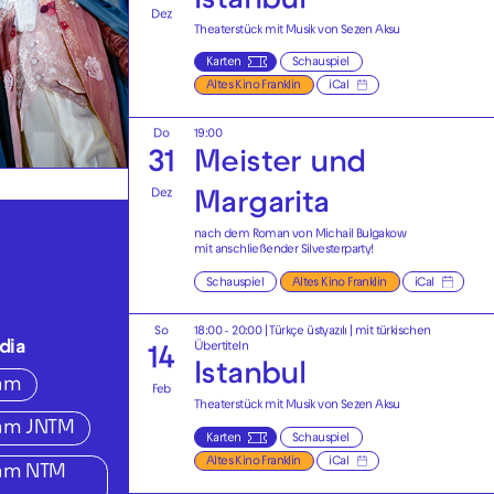
Istanbul
Dez
Theaterstück mit Musik von Sezen Aksu
Karten
Schauspiel
Altes Kino Franklin
iCal
Do
19:00
31
Meister und
Dez
Margarita
nach dem Roman von Michail Bulgakow
mit anschließender
Silvesterparty!
Schauspiel
Altes Kino Franklin
iCal
So
18:00 - 20:00
|
Türkçe üstyazılı | mit türkischen
dia
Übertiteln
14
Istanbul
ram
Feb
Theaterstück mit Musik von Sezen Aksu
ram JNTM
Karten
Schauspiel
Altes Kino Franklin
iCal
ram NTM