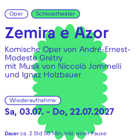
Oper
Schlosstheater
Zur Hauptnavigation springen
Zum Hauptinhalt springen
Zum Footer springen
Zemira e Azor
Komische Oper von André-Ernest-
Modeste Grétry
mit Musik von Niccolò Jommelli
und Ignaz Holzbauer
Wiederaufnahme
Sa, 03.07. - Do, 22.07.2027
ca. 2 Std 50 Min, inkl. einer Pause
Dauer