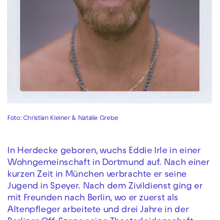
Foto: Christian Kleiner & Natalie Grebe
In Herdecke geboren, wuchs Eddie Irle in einer
Wohngemeinschaft in Dortmund auf. Nach einer
kurzen Zeit in München verbrachte er seine
Jugend in Speyer. Nach dem Zivildienst ging er
mit Freunden nach Berlin, wo er zuerst als
Altenpfleger arbeitete und drei Jahre in der