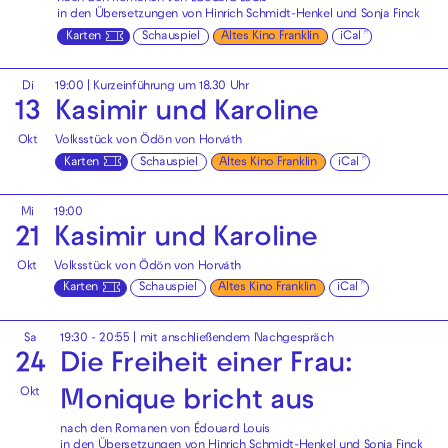
in den Übersetzungen von Hinrich Schmidt-Henkel und Sonja Finck
Karten
Schauspiel
Altes Kino Franklin
iCal
Di
19:00
| Kurzeinführung um 18.30 Uhr
13
Kasimir und Karoline
Okt
Volksstück von Ödön von Horváth
Karten
Schauspiel
Altes Kino Franklin
iCal
Mi
19:00
21
Kasimir und Karoline
Okt
Volksstück von Ödön von Horváth
Karten
Schauspiel
Altes Kino Franklin
iCal
Sa
19:30 - 20:55
| mit anschließendem Nachgespräch
24
Die Freiheit einer Frau:
Okt
Monique bricht aus
nach den Romanen von Édouard Louis
in den Übersetzungen von Hinrich Schmidt-Henkel und Sonja Finck