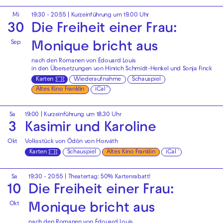
Mi
19:30 - 20:55
| Kurzeinführung um 19.00 Uhr
30
Die Freiheit einer Frau:
Sep
Monique bricht aus
nach den Romanen von Édouard Louis
in den Übersetzungen von Hinrich Schmidt-Henkel und Sonja Finck
Karten
Wiederaufnahme
Schauspiel
Altes Kino Franklin
iCal
Sa
19:00
| Kurzeinführung um 18.30 Uhr
3
Kasimir und Karoline
Okt
Volksstück von Ödön von Horváth
Karten
Schauspiel
Altes Kino Franklin
iCal
Sa
19:30 - 20:55
|
Theatertag: 50% Kartenrabatt!
10
Die Freiheit einer Frau:
Okt
Monique bricht aus
nach den Romanen von Édouard Louis