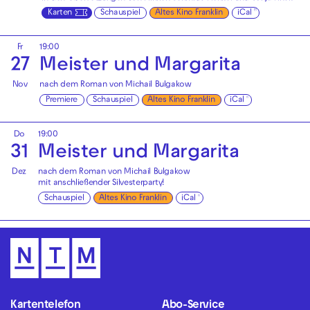
Karten
Schauspiel
Altes Kino Franklin
iCal
Fr
19:00
27
Meister und Margarita
Nov
nach dem Roman von Michail Bulgakow
Premiere
Schauspiel
Altes Kino Franklin
iCal
Do
19:00
31
Meister und Margarita
Dez
nach dem Roman von Michail Bulgakow
mit anschließender
Silvesterparty!
Schauspiel
Altes Kino Franklin
iCal
Kartentelefon
Abo-Service