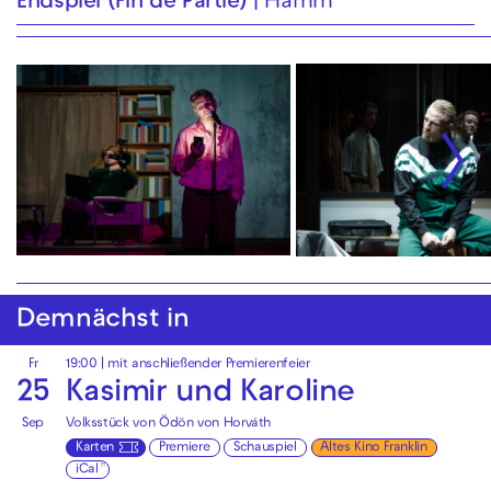
Endspiel (Fin de Partie)
Hamm
Demnächst in
Fr
19:00
| mit anschließender Premierenfeier
25
Kasimir und Karoline
Sep
Volksstück von Ödön von Horváth
Karten
Premiere
Schauspiel
Altes Kino Franklin
iCal