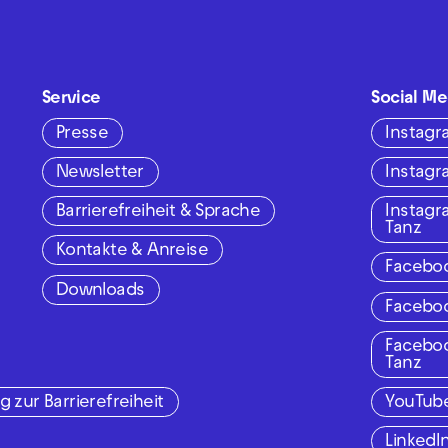
Service
Social Me
Presse
Instag
Newsletter
Instag
Barrierefreiheit & Sprache
Instag
Tanz
Kontakte & Anreise
Facebo
Downloads
Facebo
Facebo
Tanz
g zur Barrierefreiheit
YouTub
LinkedI