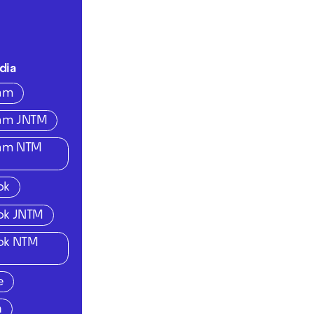
dia
ram
ram JNTM
ram NTM
ok
ok JNTM
ok NTM
e
n