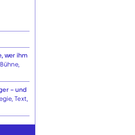
e, wer ihm
 Bühne,
ger – und
egie, Text,