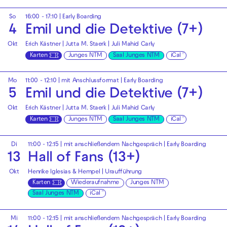
So
16:00 - 17:10
|
Early Boarding
4
Emil und die Detektive (7+)
Okt
Erich Kästner | Jutta M. Staerk | Juli Mahid Carly
Karten
Junges NTM
Saal Junges NTM
iCal
Mo
11:00 - 12:10
| mit Anschlussformat |
Early Boarding
5
Emil und die Detektive (7+)
Okt
Erich Kästner | Jutta M. Staerk | Juli Mahid Carly
Karten
Junges NTM
Saal Junges NTM
iCal
Di
11:00 - 12:15
| mit anschließendem Nachgespräch |
Early Boarding
13
Hall of Fans (13+)
Okt
Henrike Iglesias & Hempel | Uraufführung
Karten
Wiederaufnahme
Junges NTM
Saal Junges NTM
iCal
Mi
11:00 - 12:15
| mit anschließendem Nachgespräch |
Early Boarding