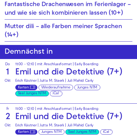
Fantastische Drachenwesen im Ferienlager –
und wie sie sich kombinieren lassen (10+)
Mutter dili – alle Farben meiner Sprachen
(14+)
Demnächst in
Do
11:00 - 12:10
| mit Anschlussformat |
Early Boarding
1
Emil und die Detektive (7+)
Okt
Erich Kästner | Jutta M. Staerk | Juli Mahid Carly
Karten
Wiederaufnahme
Junges NTM
Saal Junges NTM
iCal
Fr
11:00 - 12:10
| mit Anschlussformat |
Early Boarding
2
Emil und die Detektive (7+)
Okt
Erich Kästner | Jutta M. Staerk | Juli Mahid Carly
Karten
Junges NTM
Saal Junges NTM
iCal