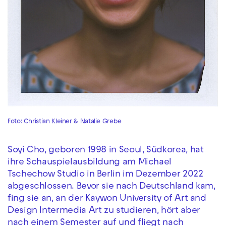
Foto: Christian Kleiner & Natalie Grebe
Soyi Cho, geboren 1998 in Seoul, Südkorea, hat
ihre Schauspielausbildung am Michael
Tschechow Studio in Berlin im Dezember 2022
abgeschlossen. Bevor sie nach Deutschland kam,
fing sie an, an der Kaywon University of Art and
Design Intermedia Art zu studieren, hört aber
nach einem Semester auf und fliegt nach