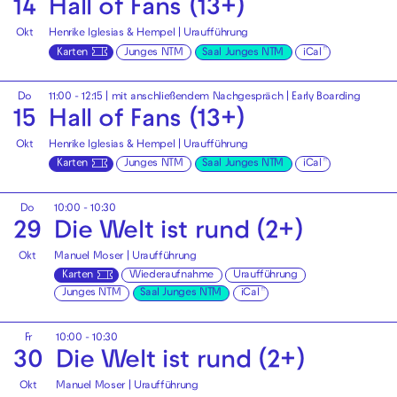
14
Hall of Fans (13+)
Okt
Henrike Iglesias & Hempel | Uraufführung
Karten
Junges NTM
Saal Junges NTM
iCal
Do
11:00 - 12:15
| mit anschließendem Nachgespräch |
Early Boarding
15
Hall of Fans (13+)
Okt
Henrike Iglesias & Hempel | Uraufführung
Karten
Junges NTM
Saal Junges NTM
iCal
Do
10:00 - 10:30
29
Die Welt ist rund (2+)
Okt
Manuel Moser | Uraufführung
Karten
Wiederaufnahme
Uraufführung
Junges NTM
Saal Junges NTM
iCal
Fr
10:00 - 10:30
30
Die Welt ist rund (2+)
Okt
Manuel Moser | Uraufführung