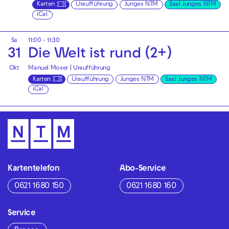
Karten
Uraufführung
Junges NTM
Saal Junges NTM
iCal
Sa
11:00 - 11:30
31
Die Welt ist rund (2+)
Okt
Manuel Moser | Uraufführung
Karten
Uraufführung
Junges NTM
Saal Junges NTM
iCal
Kartentelefon
Abo-Service
0621 1680 150
0621 1680 160
Service