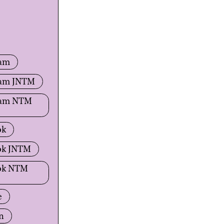
ram
ram JNTM
ram NTM
ok
ok JNTM
ok NTM
e
n