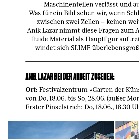
Maschinenteilen verlässt und a
Was für ein Bild sehen wir, wenn Sch
zwischen zwei Zellen – keinen weit
Anik Lazar nimmt diese Fragen zum A
fluide Material als Hauptfigur auftr
windet sich SLIME überlebensgroß
ANIK LAZAR BEI DER ARBEIT ZUSEHEN:
Ort:
Festivalzentrum »Garten der Kün
von Do, 18.06. bis So, 28.06. (außer Mo
Erster Pinselstrich: Do, 18.06., 18.30 U