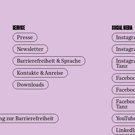
SERVICE
SOCIAL MEDIA
Presse
Instag
Newsletter
Instag
Barrierefreiheit & Sprache
Instag
Tanz
Kontakte & Anreise
Facebo
Downloads
Facebo
Facebo
Tanz
ng zur Barrierefreiheit
YouTub
LinkedI