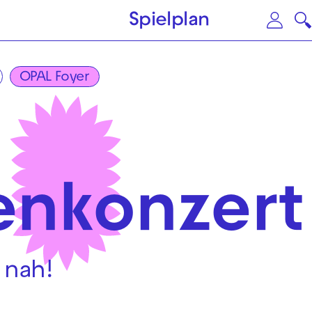
Zum Hauptinhalt springen
Zu
Spielplan
OPAL Foyer
senkonzert
 nah!