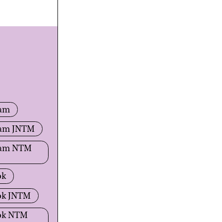
ram
ram JNTM
ram NTM
ok
ok JNTM
ok NTM