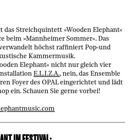
st das Streichquintett »Wooden Elephant«
ence beim »Mannheimer Sommer«. Das
verwandelt höchst raf­finiert Pop‑und
 akustische Kammermusik.
ooden Elephant« nicht nur gleich vier
Installation
E.L.I.Z.A.
, nein, das Ensemble
ren Foyer des OPAL eingerichtet und lädt
op ein. Schauen Sie gerne vorbei!
ephantmusic.com
NT IM FESTIVAL: