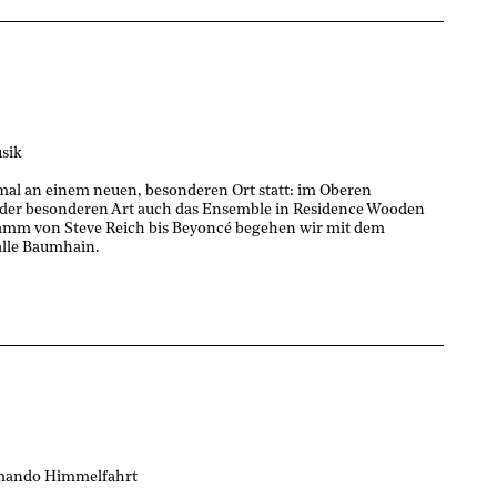
sik
smal an einem neuen, besonderen Ort statt: im Oberen
s der besonderen Art auch das Ensemble in Residence Wooden
ramm von Steve Reich bis Beyoncé begehen wir mit dem
alle Baumhain.
mmando Himmelfahrt