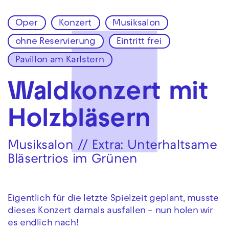
Oper
Konzert
Musiksalon
Zur Hauptnavigation springen
ohne Reservierung
Eintritt frei
Zum Hauptinhalt springen
Zum Footer springen
Pavillon am Karlstern
Waldkonzert mit
Holzbläsern
Musiksalon // Extra: Unterhaltsame
Bläsertrios im Grünen
Eigentlich für die letzte Spielzeit geplant, musste
dieses Konzert damals ausfallen – nun holen wir
es endlich nach!