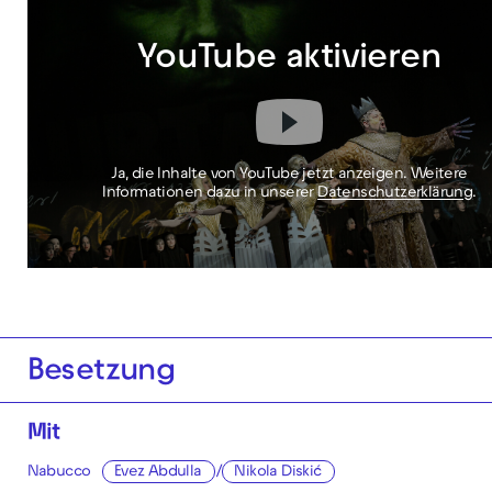
YouTube aktivieren
Ja, die Inhalte von YouTube jetzt anzeigen. Weitere
Informationen dazu in unserer
Datenschutzerklärung
.
Besetzung
Mit
Nabucco
Evez Abdulla
/
Nikola Diskić