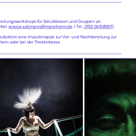
ereitungsworkshops für Schulklassen und Gruppen an.
Mail:
jessica.salzmann@mannheim.de
/ Tel.:
0152 04108907
).
 Produktion eine Impulsmappe zur Vor- und Nachbereitung zur
lerin oder bei der Theaterkasse.