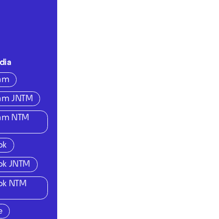
dia
ram
ram JNTM
ram NTM
ok
ok JNTM
ok NTM
e