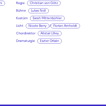
hi
Regie
Christian von Götz
Bühne
Lukas Noll
Kostüm
Sarah Mittenbühler
Licht
Nicole Berry
/
Florian Arnholdt
Chordirektor
Alistair Lilley
Dramaturgie
Eszter Orbán