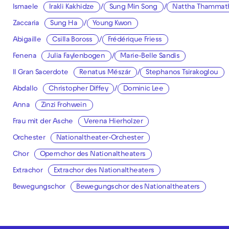
Ismaele
Irakli Kakhidze
/
Sung Min Song
/
Nattha Thammat
Zaccaria
Sung Ha
/
Young Kwon
Abigaille
Csilla Boross
/
Frédérique Friess
Fenena
Julia Faylenbogen
/
Marie-Belle Sandis
Il Gran Sacerdote
Renatus Mészár
/
Stephanos Tsirakoglou
Abdallo
Christopher Diffey
/
Dominic Lee
Anna
Zinzi Frohwein
Frau mit der Asche
Verena Hierholzer
Orchester
Nationaltheater-Orchester
Chor
Opernchor des Nationaltheaters
Extrachor
Extrachor des Nationaltheaters
Bewegungschor
Bewegungschor des Nationaltheaters