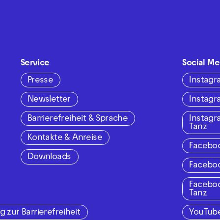
Service
Social Me
Presse
Instag
Newsletter
Instag
Barrierefreiheit & Sprache
Instag
Tanz
Kontakte & Anreise
Facebo
Downloads
Facebo
Facebo
Tanz
g zur Barrierefreiheit
YouTub