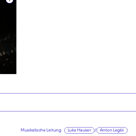
i
Musikalische Leitung
Luka Hauser
/
Anton Legkii