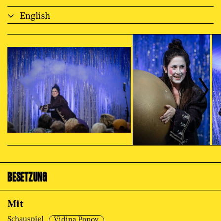
English
BESETZUNG
Mit
Schauspiel
Vidina Popov