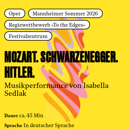
Oper
Mannheimer Sommer 2026
Zur Hauptnavigation springen
Regiewettbewerb »To the Edges«
Zum Hauptinhalt springen
Zum Footer springen
Festivalzentrum
MOZART. SCHWARZENEGGER.
HITLER.
Musikperformance von Isabella
Sedlak
ca. 45 Min
Dauer
In deutscher Sprache
Sprache