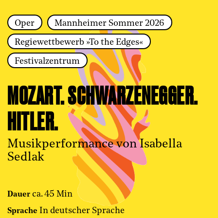
Oper
Mannheimer Sommer 2026
Zur Hauptnavigation springen
Regiewettbewerb »To the Edges«
Zum Hauptinhalt springen
Zum Footer springen
Festivalzentrum
MOZART. SCHWARZENEGGER.
HITLER.
Musikperformance von Isabella
Sedlak
ca. 45 Min
Dauer
In deutscher Sprache
Sprache