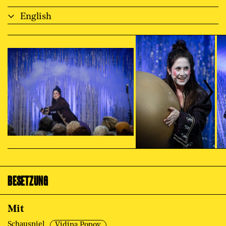
English
BESETZUNG
Mit
Schauspiel
Vidina Popov