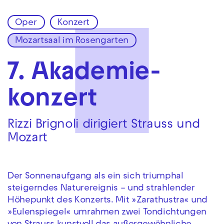
Oper
Konzert
Zur Hauptnavigation springen
Mozartsaal im Rosengarten
Zum Hauptinhalt springen
Zum Footer springen
7. Akademie­
konzert
Rizzi Brignoli dirigiert Strauss und
Mozart
Der Sonnenaufgang als ein sich triumphal
steigerndes Naturereignis – und strahlender
Höhepunkt des Konzerts. Mit »Zarathustra« und
»Eulenspiegel« umrahmen zwei Tondichtungen