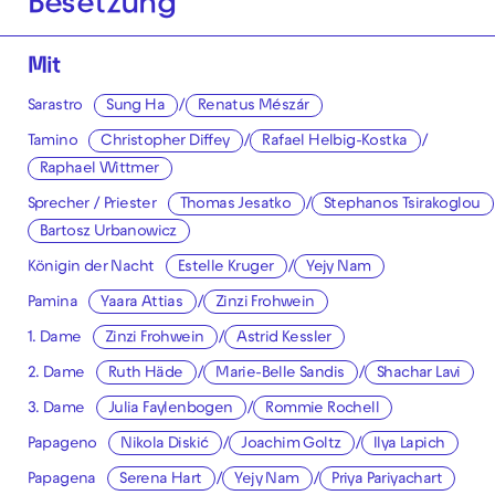
Besetzung
Mit
Sarastro
Sung Ha
/
Renatus Mészár
Tamino
Christopher Diffey
/
Rafael Helbig-Kostka
/
Raphael Wittmer
Sprecher / Priester
Thomas Jesatko
/
Stephanos Tsirakoglou
Bartosz Urbanowicz
Königin der Nacht
Estelle Kruger
/
Yejy Nam
Pamina
Yaara Attias
/
Zinzi Frohwein
1. Dame
Zinzi Frohwein
/
Astrid Kessler
2. Dame
Ruth Häde
/
Marie-Belle Sandis
/
Shachar Lavi
3. Dame
Julia Faylenbogen
/
Rommie Rochell
Papageno
Nikola Diskić
/
Joachim Goltz
/
Ilya Lapich
Papagena
Serena Hart
/
Yejy Nam
/
Priya Pariyachart