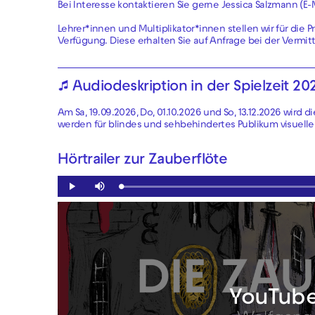
Bei Interesse kontaktieren Sie gerne Jessica Salzmann (E-
Lehrer*innen und Multiplikator*innen stellen wir für die
Verfügung. Diese erhalten Sie auf Anfrage bei der Vermitt
🎵 Audiodeskription in der Spielzeit 20
Am Sa, 19.09.2026, Do, 01.10.2026 und So, 13.12.2026 wird
werden für blindes und sehbehindertes Publikum visuelle
Hörtrailer zur Zauberflöte
Loaded
:
Play
Mute
0.00%
YouTube