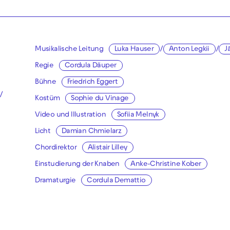
Musikalische Leitung
Luka Hauser
/
Anton Legkii
/
J
Regie
Cordula Däuper
Bühne
Friedrich Eggert
/
Kostüm
Sophie du Vinage
Video und Illustration
Sofiia Melnyk
Licht
Damian Chmielarz
Chordirektor
Alistair Lilley
Einstudierung der Knaben
Anke-Christine Kober
Dramaturgie
Cordula Demattio