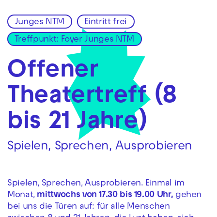
Junges NTM
Eintritt frei
Zur Hauptnavigation springen
Treffpunkt: Foyer Junges NTM
Zum Hauptinhalt springen
Zum Footer springen
Offener
Theatertreff (8
bis 21 Jahre)
Spielen, Sprechen, Ausprobieren
Spielen, Sprechen, Ausprobieren. Einmal im
Monat,
mittwochs von 17.30 bis 19.00 Uhr,
gehen
bei uns die Türen auf: für alle Menschen