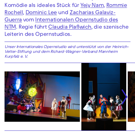
Komödie als ideales Stück für
Yejy Nam
,
Rommie
Rochell
,
Dominic Lee
und
Zacharias Galaviz-
Guerra
vom
Internationalen Opernstudio des
NTM
. Regie führt
Claudia Plaßwich
, die szenische
Leiterin des Opernstudios.
Unser Internationales Opernstudio wird unterstützt von der Heinrich-
Vetter-Stiftung und dem Richard-Wagner-Verband Mannheim
Kurpfalz e. V.