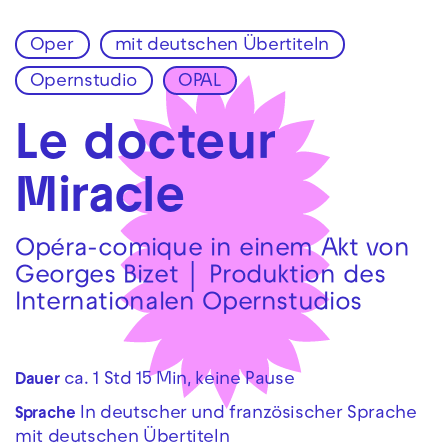
Oper
mit deutschen Übertiteln
Zur Hauptnavigation springen
Opernstudio
OPAL
Zum Hauptinhalt springen
Zum Footer springen
Le docteur
Miracle
Opéra-comique in einem Akt von
Georges Bizet │ Produktion des
Internationalen Opernstudios
ca. 1 Std 15 Min, keine Pause
Dauer
In deutscher und französischer Sprache
Sprache
mit deutschen Übertiteln