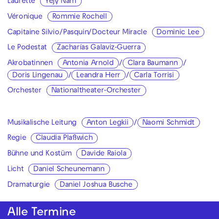
Laurette
Yejy Nam
Véronique
Rommie Rochell
Capitaine Silvio/Pasquin/Docteur Miracle
Dominic Lee
Le Podestat
Zacharías Galaviz-Guerra
Akrobatinnen
Antonia Arnold
/
Clara Baumann
/
Doris Lingenau
/
Leandra Herr
/
Carla Torrisi
Orchester
Nationaltheater-Orchester
Musikalische Leitung
Anton Legkii
/
Naomi Schmidt
Regie
Claudia Plaßwich
Bühne und Kostüm
Davide Raiola
Licht
Daniel Scheunemann
Dramaturgie
Daniel Joshua Busche
Alle Termine