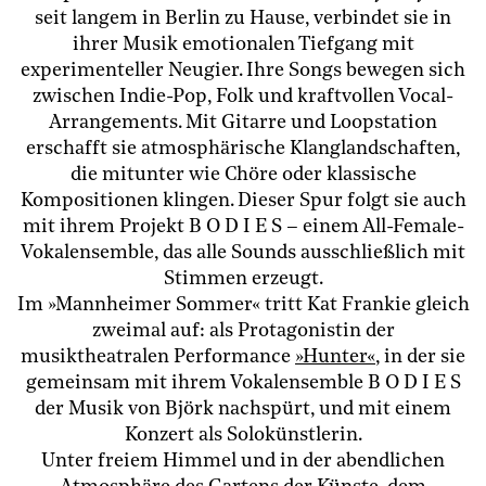
seit langem in Berlin zu Hause, verbindet sie in
ihrer Musik emotionalen Tiefgang mit
experimenteller Neugier. Ihre Songs bewegen sich
zwischen Indie-Pop, Folk und kraftvollen Vocal-
Arrangements. Mit Gitarre und Loopstation
erschafft sie atmosphärische Klanglandschaften,
die mitunter wie Chöre oder klassische
Kompositionen klingen. Dieser Spur folgt sie auch
mit ihrem Projekt B O D I E S – einem All-Female-
Vokalensemble, das alle Sounds ausschließlich mit
Stimmen erzeugt.
Im »Mannheimer Sommer« tritt Kat Frankie gleich
zweimal auf: als Protagonistin der
musiktheatralen Performance
»Hunter«
, in der sie
gemeinsam mit ihrem Vokalensemble B O D I E S
der Musik von Björk nachspürt, und mit einem
Konzert als Solokünstlerin.
Unter freiem Himmel und in der abendlichen