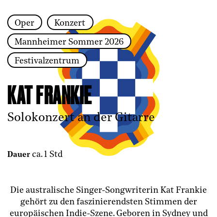
Oper
Konzert
Zur Hauptnavigation springen
Mannheimer Sommer 2026
Zum Hauptinhalt springen
Zum Footer springen
Festivalzentrum
KAT FRANKIE
Solokonzert an der Gitarre
ca. 1 Std
Dauer
Die australische Singer-Songwriterin Kat Frankie
gehört zu den faszinierendsten Stimmen der
europäischen Indie-Szene. Geboren in Sydney und