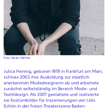
Foto: Sarah Hähnle
Julica Hennig, geboren 1978 in Frankfurt am Main,
schloss 2002 ihre Ausbildung zur staatlich
anerkannten Modedesignerin ab und arbeitete
zunächst selbstständig im Bereich Mode- und
Textildesign. Ab 2007 gestaltete und realisierte
sie Kostümbilder für Inszenierungen von Udo
Schön in der freien Theaterszene Baden-