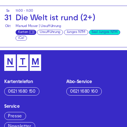
Sa
11:00 - 11:30
31
Die Welt ist rund (2+)
Okt
Manuel Moser | Uraufführung
Karten
Uraufführung
Junges NTM
Saal Junges NTM
iCal
Kartentelefon
Abo-Service
0621 1680 150
0621 1680 160
Service
Presse
Newsletter