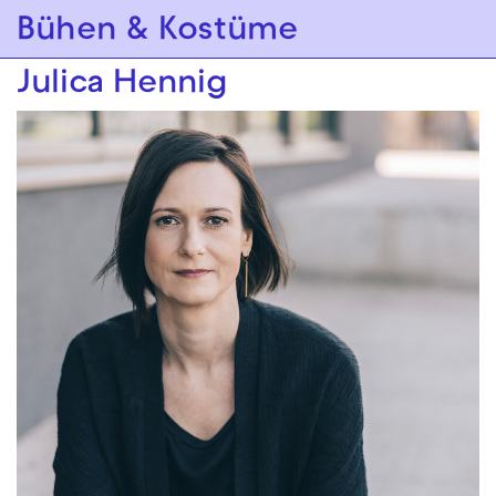
Zur Hauptnavigation springen
Bühen & Kostüme
Zum Hauptinhalt springen
Zum Footer springen
Julica Hennig