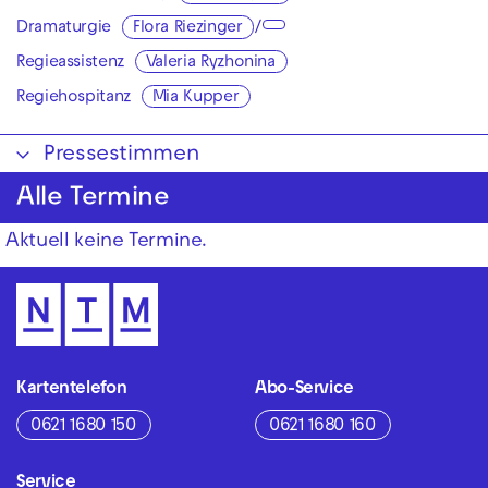
Dramaturgie
Flora Riezinger
/
Regieassistenz
Valeria Ryzhonina
Regiehospitanz
Mia Kupper
Pressestimmen
Alle Termine
Aktuell keine Termine.
Kartentelefon
Abo-Service
0621 1680 150
0621 1680 160
Service