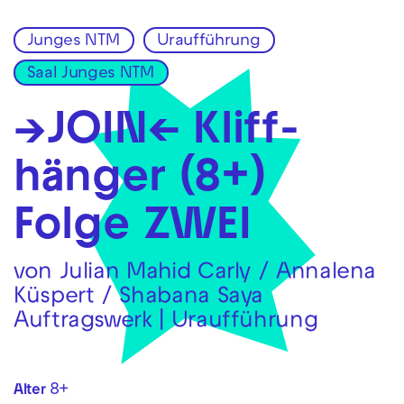
Junges NTM
Uraufführung
Zur Hauptnavigation springen
Saal Junges NTM
Zum Hauptinhalt springen
Zum Footer springen
→JOIN← Kliff­
hänger (8+)
Folge ZWEI
von Julian Mahid Carly / Annalena
Küspert / Shabana Saya
Auftragswerk | Uraufführung
8+
Alter