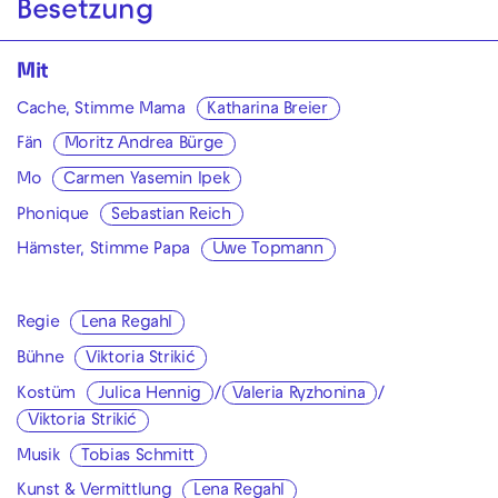
Besetzung
Mit
Cache, Stimme Mama
Katharina Breier
Fän
Moritz Andrea Bürge
Mo
Carmen Yasemin Ipek
Phonique
Sebastian Reich
Hämster, Stimme Papa
Uwe Topmann
Regie
Lena Regahl
Bühne
Viktoria Strikić
Kostüm
Julica Hennig
/
Valeria Ryzhonina
/
Viktoria Strikić
Musik
Tobias Schmitt
Kunst & Vermittlung
Lena Regahl