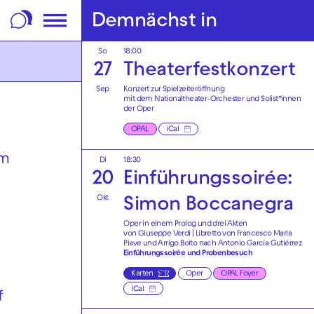
m Footer springen
Demnächst in
So
18:00
27
Theaterfest­konzert
Sep
Konzert zur Spielzeiteröffnung
mit dem Nationaltheater-Orchester und Solist*innen
der Oper
OPAL
iCal
am
Di
18:30
20
Einführungssoirée:
Okt
Simon Boccanegra
Oper in einem Prolog und drei Akten
von Giuseppe Verdi | Libretto von Francesco Maria
Piave und Arrigo Boito nach Antonio García Gutiérrez
Einführungssoirée und Probenbesuch
Karten
Oper
OPAL Foyer
iCal
f