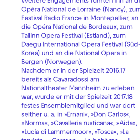
Weitere Engagements führten ihn an d
Opéra National de Lorraine (Nancy), zu
Festival Radio France in Montepellier, an
die Opéra National de Bordeaux, zum
Tallinn Opera Festival (Estland), zum
Daegu International Opera Festival (Süd
Korea) und an die National Opera in
Bergen (Norwegen).
Nachdem er in der Spielzeit 2016.17
bereits als Cavaradossi am
Nationaltheater Mannheim zu erleben
war, wurde er mit der Spielzeit 2017.18
festes Ensemblemitglied und war dort
seither u. a. in »Ernani«, »Don Carlos«,
»Norma«, »Cavalleria rusticana«, »Aida«,
»Lucia di Lammermoor«, »Tosca«, »La