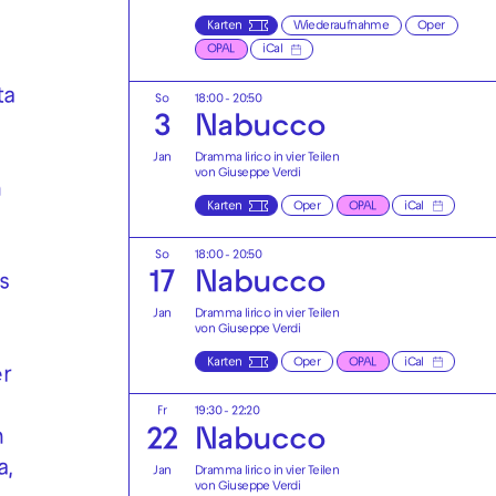
Karten
Wiederaufnahme
Oper
OPAL
iCal
ta
So
18:00 - 20:50
3
Nabucco
Jan
Dramma lirico in vier Teilen
von Giuseppe Verdi
n
Karten
Oper
OPAL
iCal
So
18:00 - 20:50
17
Nabucco
ls
Jan
Dramma lirico in vier Teilen
von Giuseppe Verdi
Karten
Oper
OPAL
iCal
er
Fr
19:30 - 22:20
22
Nabucco
n
a,
Jan
Dramma lirico in vier Teilen
von Giuseppe Verdi