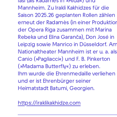
Iasi (als Radamès in »Aida«) und
Mannheim. Zu Irakli Kakhidzes für die
Saison 2025.26 geplanten Rollen zählen
erneut der Radamès (in einer Produktio
der Opera Riga zusammen mit Marina
Rebeka und Elīna Garanča), Don José in
Leipzig sowie Manrico in Düsseldorf. A
Nationaltheater Mannheim ist er u. a. als
Canio (»Pagliacci«) und F. B. Pinkerton
(»Madama Butterfly«) zu erleben.
Ihm wurde die Ehrenmedaille verliehen
und er ist Ehrenbürger seiner
Heimatstadt Batumi, Georgien.
https://iraklikakhidze.com