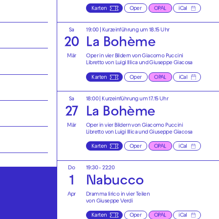
Karten
Oper
OPAL
iCal
Sa
19:00
| Kurzeinführung um 18.15 Uhr
20
La Bohème
Mär
Oper in vier Bildern von Giacomo Puccini
Libretto von Luigi Illica und Giuseppe Giacosa
Karten
Oper
OPAL
iCal
Sa
18:00
| Kurzeinführung um 17.15 Uhr
27
La Bohème
Mär
Oper in vier Bildern von Giacomo Puccini
Libretto von Luigi Illica und Giuseppe Giacosa
Karten
Oper
OPAL
iCal
Do
19:30 - 22:20
1
Nabucco
Apr
Dramma lirico in vier Teilen
von Giuseppe Verdi
Karten
Oper
OPAL
iCal