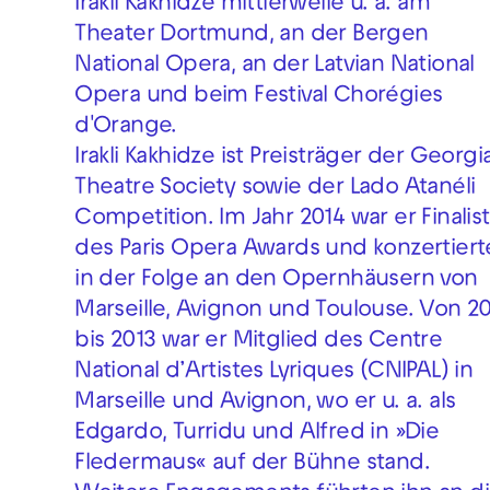
Irakli Kakhidze mittlerweile u. a. am
Theater Dortmund, an der Bergen
National Opera, an der Latvian National
Opera und beim Festival Chorégies
d'Orange.
Irakli Kakhidze ist Preisträger der Georgi
Theatre Society sowie der Lado Atanéli
Competition. Im Jahr 2014 war er Finalist
des Paris Opera Awards und konzertiert
in der Folge an den Opernhäusern von
Marseille, Avignon und Toulouse. Von 20
bis 2013 war er Mitglied des Centre
National d’Artistes Lyriques (CNIPAL) in
Marseille und Avignon, wo er u. a. als
Edgardo, Turridu und Alfred in »Die
Fledermaus« auf der Bühne stand.