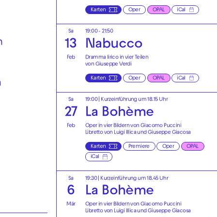
Karten
Oper
OPAL
iCal
Sa
19:00 - 21:50
n
13
Nabucco
Feb
Dramma lirico in vier Teilen
von Giuseppe Verdi
Karten
Oper
OPAL
iCal
m
Sa
19:00
| Kurzeinführung um 18.15 Uhr
27
La Bohème
Feb
Oper in vier Bildern von Giacomo Puccini
Libretto von Luigi Illica und Giuseppe Giacosa
Karten
Premiere
Oper
OPAL
iCal
Sa
19:30
| Kurzeinführung um 18.45 Uhr
6
La Bohème
Mär
Oper in vier Bildern von Giacomo Puccini
Libretto von Luigi Illica und Giuseppe Giacosa