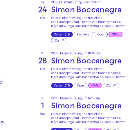
Sa
19:00
| Kurzeinführung um 18.15 Uhr
24
Simon Boccanegra
Okt
Oper in einem Prolog und drei Akten
von Giuseppe Verdi | Libretto von Francesco Maria
Piave und Arrigo Boito nach Antonio García Gutiérrez
Karten
Premiere
Oper
OPAL
iCal
Mi
19:30
| Kurzeinführung um 18.45 Uhr
28
Simon Boccanegra
o
Okt
Oper in einem Prolog und drei Akten
r
von Giuseppe Verdi | Libretto von Francesco Maria
Piave und Arrigo Boito nach Antonio García Gutiérrez
e
Karten
Oper
OPAL
iCal
So
15:00
| Kurzeinführung um 14.15 Uhr
1
Simon Boccanegra
Nov
Oper in einem Prolog und drei Akten
von Giuseppe Verdi | Libretto von Francesco Maria
te
Piave und Arrigo Boito nach Antonio García Gutiérrez