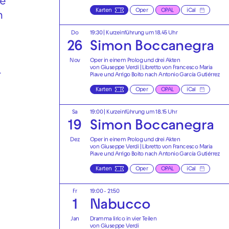
ie
Karten
Oper
OPAL
iCal
m
Do
19:30
| Kurzeinführung um 18.45 Uhr
26
Simon Boccanegra
Nov
Oper in einem Prolog und drei Akten
von Giuseppe Verdi | Libretto von Francesco Maria
-
Piave und Arrigo Boito nach Antonio García Gutiérrez
Karten
Oper
OPAL
iCal
Sa
19:00
| Kurzeinführung um 18.15 Uhr
19
Simon Boccanegra
Dez
Oper in einem Prolog und drei Akten
von Giuseppe Verdi | Libretto von Francesco Maria
Piave und Arrigo Boito nach Antonio García Gutiérrez
Karten
Oper
OPAL
iCal
Fr
19:00 - 21:50
1
Nabucco
Jan
Dramma lirico in vier Teilen
von Giuseppe Verdi