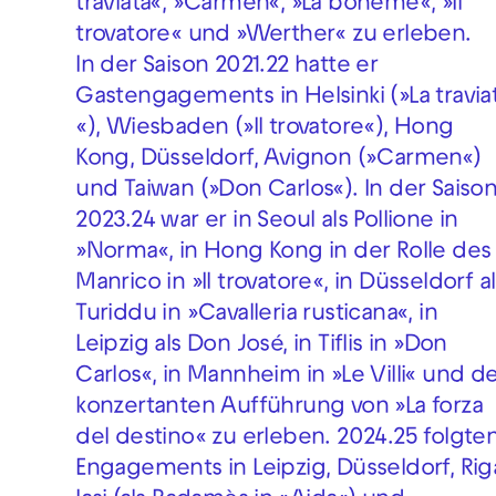
traviata«, »Carmen«, »La bohème«, »Il
trovatore« und »Werther« zu erleben.
In der Saison 2021.22 hatte er
Gastengagements in Helsinki (»La travia
«), Wiesbaden (»Il trovatore«), Hong
Kong, Düsseldorf, Avignon (»Carmen«)
und Taiwan (»Don Carlos«). In der Saiso
2023.24 war er in Seoul als Pollione in
»Norma«, in Hong Kong in der Rolle des
Manrico in »Il trovatore«, in Düsseldorf a
Turiddu in »Cavalleria rusticana«, in
Leipzig als Don José, in Tiflis in »Don
Carlos«, in Mannheim in »Le Villi« und d
konzertanten Aufführung von »La forza
del destino« zu erleben. 2024.25 folgte
Engagements in Leipzig, Düsseldorf, Rig