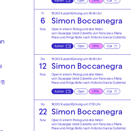
Karten
Oper
OPAL
iCal
Fr
19:30
| Kurzeinführung um 18.45 Uhr
6
Simon Boccanegra
Nov
Oper in einem Prolog und drei Akten
von Giuseppe Verdi | Libretto von Francesco Maria
Piave und Arrigo Boito nach Antonio García Gutiérrez
an
Karten
Oper
OPAL
iCal
Do
19:30
| Kurzeinführung um 18.45 Uhr
12
Simon Boccanegra
e
Nov
Oper in einem Prolog und drei Akten
von Giuseppe Verdi | Libretto von Francesco Maria
11
Piave und Arrigo Boito nach Antonio García Gutiérrez
Karten
Oper
OPAL
iCal
So
18:00
| Kurzeinführung um 17.15 Uhr
22
Simon Boccanegra
Nov
Oper in einem Prolog und drei Akten
von Giuseppe Verdi | Libretto von Francesco Maria
Piave und Arrigo Boito nach Antonio García Gutiérrez