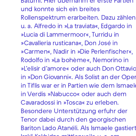
Batumi. Hier übernahm er erste Partien
und konnte sich ein breites
Rollenspektrum erarbeiten. Dazu zählen
u. a. Alfredo in »La traviata«, Edgardo in
»Lucia di Lammermoor«, Turridu in
»Cavalleria rusticana«, Don José in
»Carmen«, Nadir in »Die Perlenfischer«,
Rodolfo in »La bohème«, Nemorino in
»L’elisir d’amore« oder auch Don Ottavi
in »Don Giovanni«. Als Solist an der Ope
in Tiflis war er in Partien wie dem Ismael
in Verdis »Nabucco« oder auch dem
Cavaradossi in »Tosca« zu erleben.
Besondere Unterstützung erfuhr der
Tenor dabei durch den georgischen
Bariton Lado Atanéli. Als Ismaele gastier