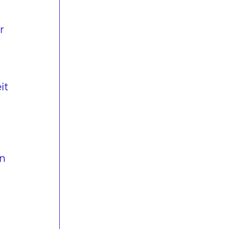
r
it
en