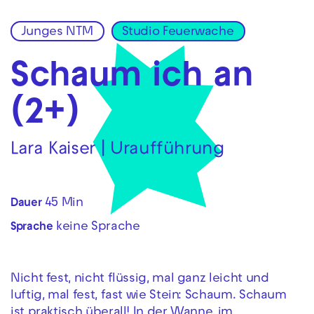
Junges NTM
Studio Feuerwache
Zur Hauptnavigation springen
Zum Hauptinhalt springen
Zum Footer springen
Schaum ich an
(2+)
Lara Kaiser | Uraufführung
45 Min
Dauer
keine Sprache
Sprache
Nicht fest, nicht flüssig, mal ganz leicht und
luftig, mal fest, fast wie Stein: Schaum. Schaum
ist praktisch überall! In der Wanne, im