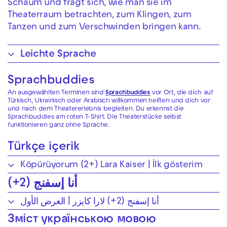
Schaum und fragt sich, wie man sie im
Theaterraum betrachten, zum Klingen, zum
Tanzen und zum Verschwinden bringen kann.
Leichte Sprache
Sprachbuddies
An ausgewählten Terminen sind
Sprachbuddies
vor Ort, die dich auf
Türkisch, Ukrainisch oder Arabisch willkommen heißen und dich vor
und nach dem Theatererlebnis begleiten. Du erkennst die
Sprachbuddies am roten T-Shirt. Die Theaterstücke selbst
funktionieren ganz ohne Sprache.
Türkçe içerik
Köpürüyorum (2+) Lara Kaiser | İlk gösterim
أنا إسفنج (2+)
أنا إسفنج (2+) لارا كايزر | العرض الأول
Зміст українською мовою