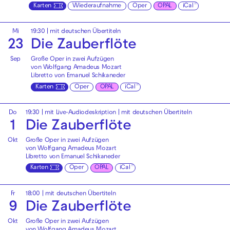
Karten
Wiederaufnahme
Oper
OPAL
iCal
Mi
19:30
|
mit deutschen Übertiteln
23
Die Zauberflöte
Sep
Große Oper in zwei Aufzügen
von Wolfgang Amadeus Mozart
Libretto von Emanuel Schikaneder
Karten
Oper
OPAL
iCal
Do
19:30
|
mit Live-Audiodeskription
|
mit deutschen Übertiteln
1
Die Zauberflöte
Okt
Große Oper in zwei Aufzügen
von Wolfgang Amadeus Mozart
Libretto von Emanuel Schikaneder
Karten
Oper
OPAL
iCal
Fr
18:00
|
mit deutschen Übertiteln
9
Die Zauberflöte
Okt
Große Oper in zwei Aufzügen
von Wolfgang Amadeus Mozart