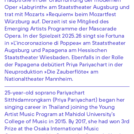
Hauptrolle in der Uraufführung der modernen
Oper »Labyrinth« am Staatstheater Augsburg und
trat mit Mozarts »Requiem« beim Mozartfest
Würzburg auf. Derzeit ist sie Mitglied des
Emerging Artists Programme der Mascarade
Opera. In der Spielzeit 2025.26 singt sie Fortuna
in »L’incoronazione di Poppea« am Staatstheater
Augsburg und Papagena am Hessischen
Staatstheater Wiesbaden. Ebenfalls in der Rolle
der Papagena debütiert Priya Pariyachart in der
Neuproduktion »Die Zauberflöte« am
Nationaltheater Mannheim.
25-year-old soprano Pariyachart
Sitthidamrongkarn (Priya Pariyachart) began her
singing career in Thailand joining the Young
Artist Music Program at Mahidol University’s
College of Music in 2015. By 2017, she had won 3rd
Prize at the Osaka International Music