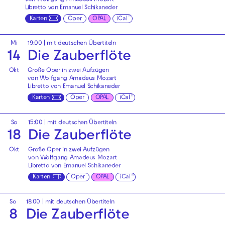
Libretto von Emanuel Schikaneder
Karten
Oper
OPAL
iCal
Mi
19:00
|
mit deutschen Übertiteln
14
Die Zauberflöte
Okt
Große Oper in zwei Aufzügen
von Wolfgang Amadeus Mozart
Libretto von Emanuel Schikaneder
Karten
Oper
OPAL
iCal
So
15:00
|
mit deutschen Übertiteln
18
Die Zauberflöte
Okt
Große Oper in zwei Aufzügen
von Wolfgang Amadeus Mozart
Libretto von Emanuel Schikaneder
Karten
Oper
OPAL
iCal
So
18:00
|
mit deutschen Übertiteln
8
Die Zauberflöte