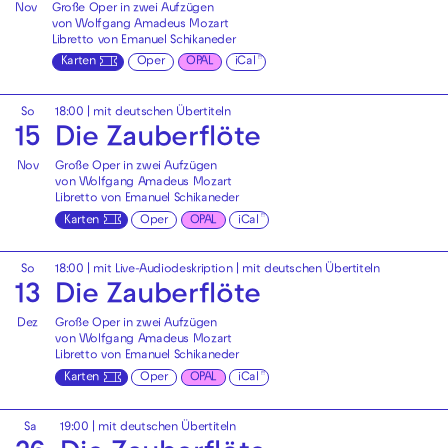
Nov
Große Oper in zwei Aufzügen
von Wolfgang Amadeus Mozart
Libretto von Emanuel Schikaneder
Karten
Oper
OPAL
iCal
So
18:00
|
mit deutschen Übertiteln
15
Die Zauberflöte
Nov
Große Oper in zwei Aufzügen
von Wolfgang Amadeus Mozart
Libretto von Emanuel Schikaneder
Karten
Oper
OPAL
iCal
So
18:00
|
mit Live-Audiodeskription
|
mit deutschen Übertiteln
13
Die Zauberflöte
Dez
Große Oper in zwei Aufzügen
von Wolfgang Amadeus Mozart
Libretto von Emanuel Schikaneder
Karten
Oper
OPAL
iCal
Sa
19:00
|
mit deutschen Übertiteln