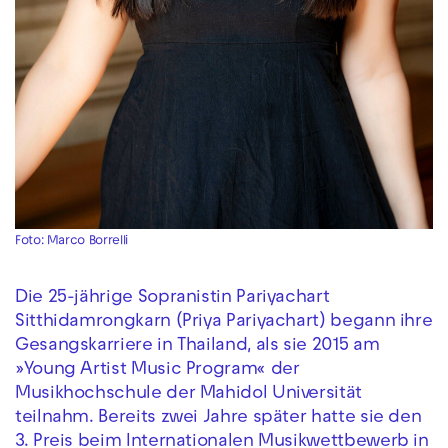
Foto: Marco Borrelli
Die 25-jährige Sopranistin Pariyachart
Sitthidamrongkarn (Priya Pariyachart) begann ihre
Gesangskarriere in Thailand, als sie 2015 am
»Young Artist Music Program« der
Musikhochschule der Mahidol Universität
teilnahm. Bereits zwei Jahre später hatte sie den
3. Preis beim Internationalen Musikwettbewerb in