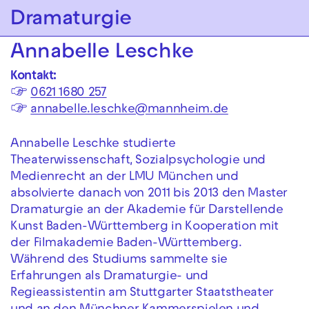
Zur Hauptnavigation springen
Dramaturgie
Zum Hauptinhalt springen
Zum Footer springen
Annabelle Leschke
Kontakt:
☞
0621 1680 257
☞
annabelle.leschke@mannheim.de
Annabelle Leschke studierte
Theaterwissenschaft, Sozialpsychologie und
Medienrecht an der LMU München und
absolvierte danach von 2011 bis 2013 den Master
Dramaturgie an der Akademie für Darstellende
Kunst Baden-Württemberg in Kooperation mit
der Filmakademie Baden-Württemberg.
Während des Studiums sammelte sie
Erfahrungen als Dramaturgie- und
Regieassistentin am Stuttgarter Staatstheater