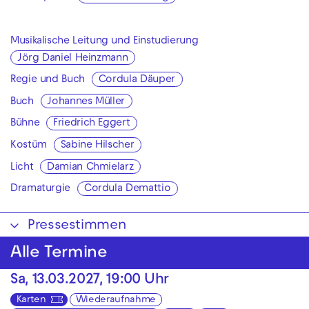
Musikalische Leitung und Einstudierung
Jörg Daniel Heinzmann
Regie und Buch
Cordula Däuper
Buch
Johannes Müller
Bühne
Friedrich Eggert
Kostüm
Sabine Hilscher
Licht
Damian Chmielarz
Dramaturgie
Cordula Demattio
Pressestimmen
Alle Termine
Sa, 13.03.2027, 19:00 Uhr
Karten
Wiederaufnahme