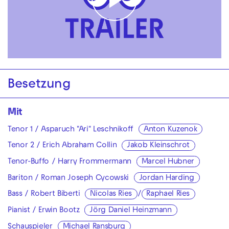
Play
Video
Besetzung
Mit
Tenor 1 / Asparuch "Ari" Leschnikoff
Anton Kuzenok
Tenor 2 / Erich Abraham Collin
Jakob Kleinschrot
Tenor-Buffo / Harry Frommermann
Marcel Hubner
Bariton / Roman Joseph Cycowski
Jordan Harding
Bass / Robert Biberti
Nicolas Ries
/
Raphael Ries
Pianist / Erwin Bootz
Jörg Daniel Heinzmann
Schauspieler
Michael Ransburg