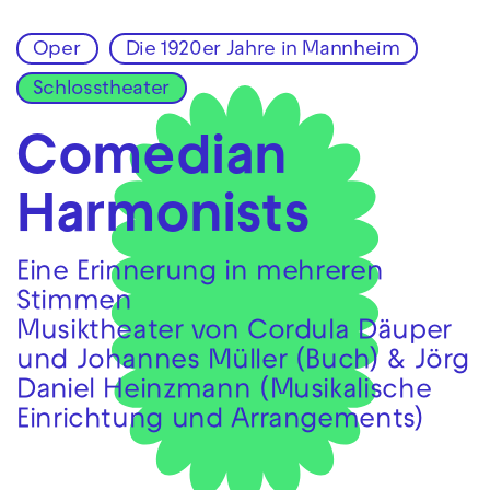
Oper
Die 1920er Jahre in Mannheim
Zur Hauptnavigation springen
Schlosstheater
Zum Hauptinhalt springen
Zum Footer springen
Comedian
Harmonists
Eine Erinnerung in mehreren
Stimmen
Musiktheater von Cordula Däuper
und Johannes Müller (Buch) & Jörg
Daniel Heinzmann (Musikalische
Einrichtung und Arrangements)