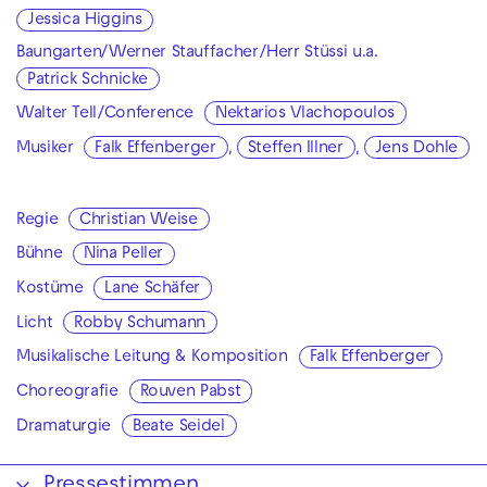
Jessica Higgins
Baungarten/Werner Stauffacher/Herr Stüssi u.a.
Patrick Schnicke
Walter Tell/Conference
Nektarios Vlachopoulos
Musiker
Falk Effenberger
,
Steffen Illner
,
Jens Dohle
Regie
Christian Weise
Bühne
Nina Peller
Kostüme
Lane Schäfer
Licht
Robby Schumann
Musikalische Leitung & Komposition
Falk Effenberger
Choreografie
Rouven Pabst
Dramaturgie
Beate Seidel
Pressestimmen