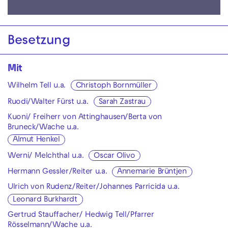
Besetzung
Mit
Wilhelm Tell u.a.
Christoph Bornmüller
Ruodi/Walter Fürst u.a.
Sarah Zastrau
Kuoni/ Freiherr von Attinghausen/Berta von
Bruneck/Wache u.a.
Almut Henkel
Werni/ Melchthal u.a.
Oscar Olivo
Hermann Gessler/Reiter u.a.
Annemarie Brüntjen
Ulrich von Rudenz/Reiter/Johannes Parricida u.a.
Leonard Burkhardt
Gertrud Stauffacher/ Hedwig Tell/Pfarrer
Rösselmann/Wache u.a.