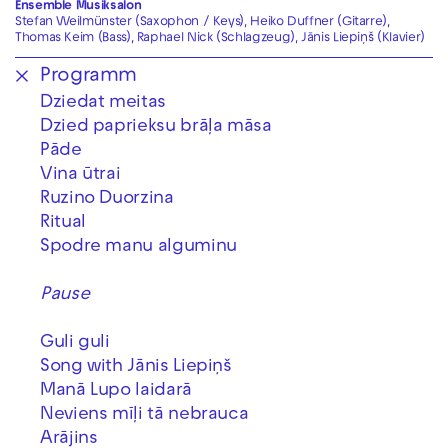
Ensemble Musiksalon
Stefan Weilmünster (Saxophon / Keys), Heiko Duffner (Gitarre),
Thomas Keim (Bass), Raphael Nick (Schlagzeug), Jānis Liepiņš (Klavier)
Programm
Dziedat meitas
Dzied paprieksu brāļa māsa
Pāde
Vina ūtrai
Ruzino Duorzina
Ritual
Spodre manu alguminu
Pause
Guli guli
Song with Jānis Liepiņš
Manā Lupo laidarā
Neviens mīļi tā nebrauca
Arājins