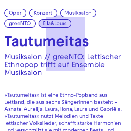
Oper
Konzert
Musiksalon
Zur Hauptnavigation springen
greeNTO
Ella&Louis
Zum Hauptinhalt springen
Zum Footer springen
Tautumeitas
Musiksalon // greeNTO: Lettischer
Ethnopop trifft auf Ensemble
Musiksalon
»Tautumeitas« ist eine Ethno-Popband aus
Lettland, die aus sechs Sängerinnen besteht –
Asnate, Aurelija, Laura, Ilona, Laura und Gabriēla.
»Tautumeitas« nutzt Melodien und Texte
lettischer Volkslieder, schafft starke Harmonien
und verschmilzt sie mit modernen Beats und