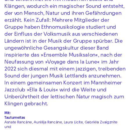
Klängen, wodurch ein magischer Sound entsteht,
der von Mensch, Natur und ihren Gefährdungen
erzählt. Kein Zufall: Mehrere Mitglieder der
Gruppe haben Ethnomusikologie studiert und
der Einfluss der Volksmusik aus verschiedenen
Ländern ist in der Musik der Gruppe spürbar. Die
ungewöhnliche Gesangskultur dieser Band
inspirierte das »Ensemble Musiksalon«, nach der
Neufassung von »Voyage dans la Lune« im Jahr
2022 sich diesmal mit einem jazzigen, treibenden
Sound der jungen Musik Lettlands anzunehmen.
In einem gemeinsamen Konzert im Mannheimer
Jazzclub »Ella & Louis« wird die Weite und
Unberührtheit der lettischen Natur magisch zum
Klingen gebracht.
Mit:
Tautumeitas
Asnate Rancāne, Aurēlija Rancāne, Laura Līcīte, Gabriēla Zvaigznīte
und