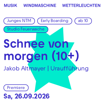
Zur Hauptnavigation springen
Zum Hauptinhalt springen
Zum Footer springen
Junges NTM
Early Boarding
ab 10
Studio Feuerwache
Schnee von
morgen (10+)
Jakob Altmayer | Uraufführung
Premiere
Sa, 26.09.2026